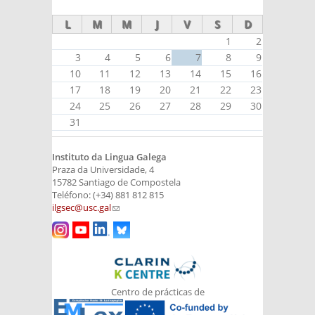
L
M
M
J
V
S
D
1
2
3
4
5
6
7
8
9
10
11
12
13
14
15
16
17
18
19
20
21
22
23
24
25
26
27
28
29
30
31
Instituto da Lingua Galega
Praza da Universidade, 4
15782 Santiago de Compostela
Teléfono: (+34) 881 812 815
ilgsec@usc.gal
(link sends e-mail)
Centro de prácticas de