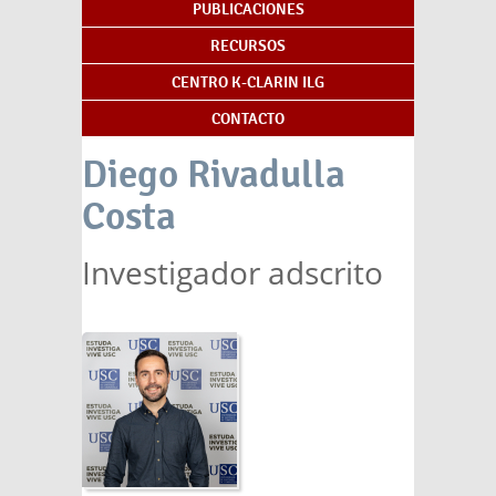
PUBLICACIONES
RECURSOS
CENTRO K-CLARIN ILG
CONTACTO
Diego Rivadulla
Costa
Investigador adscrito