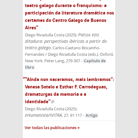
teatro galego durante o franquismo: a
participación da literatura dramática nos
certames do Centro Galego de Buenos
Aires”
Palcos e(n)
Diego Rivadulla Costa
(
2025
):
ditadura: perspectivas ibéricas a partir do
teatro galego
, Carlos-Caetano Biscainho-
Fernandes / Diego Rivadulla Costa (eds.)
, Oxford,
New York: Peter Lang
, 279-307
-
Capítulo de
libro
““Aínda non naceramos, mais lembramos”:
Vanesa Sotelo e Esther F. Carrodeguas,
dramaturgas da memoria e a
identidade”
(link is external)
Diego Rivadulla Costa
(
2025
):
eHumanista/IVITRA
, 27, 91-117
-
Artigo
Ver todas las publicaciones