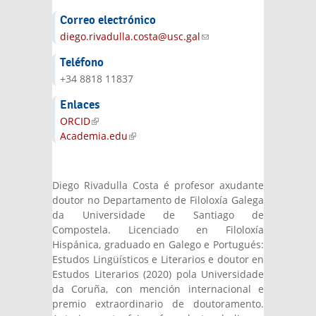
Correo electrónico
diego.rivadulla.costa@usc.gal
(link sends e-
mail)
Teléfono
+34 8818 11837
Enlaces
ORCID
(link is external)
Academia.edu
(link is external)
Diego Rivadulla Costa é profesor axudante
doutor no Departamento de Filoloxía Galega
da Universidade de Santiago de
Compostela. Licenciado en Filoloxía
Hispánica, graduado en Galego e Portugués:
Estudos Lingüísticos e Literarios e doutor en
Estudos Literarios (2020) pola Universidade
da Coruña, con mención internacional e
premio extraordinario de doutoramento.