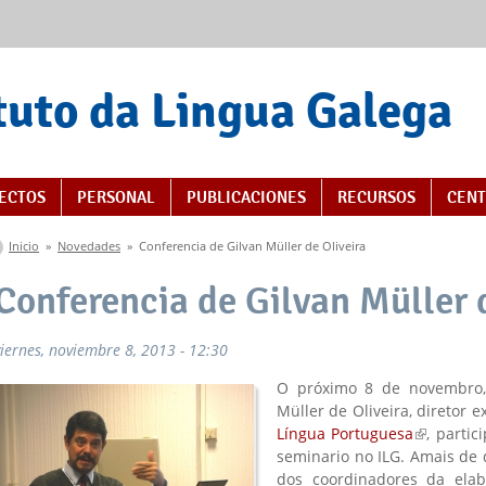
tuto da Lingua Galega
s
ECTOS
PERSONAL
PUBLICACIONES
RECURSOS
CENT
Se encuentra usted aquí
Inicio
»
Novedades
»
Conferencia de Gilvan Müller de Oliveira
Conferencia de Gilvan Müller 
viernes, noviembre 8, 2013 - 12:30
O próximo 8 de novembro, 
Müller de Oliveira, diretor 
Língua Portuguesa
(link is ex
, parti
seminario no ILG. Amais de di
dos coordinadores da elab