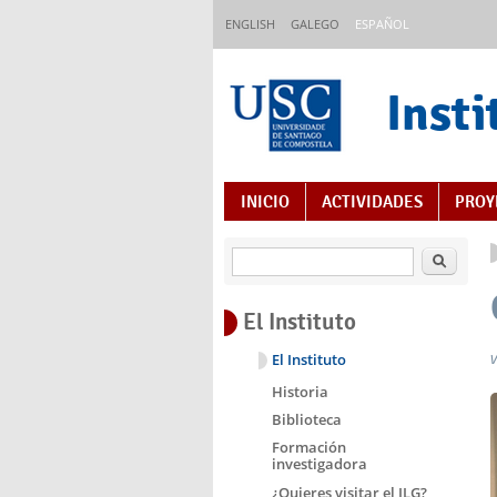
Pasar al contenido principal
ENGLISH
GALEGO
ESPAÑOL
Insti
Índice de contenido
INICIO
ACTIVIDADES
PROY
Buscar
El Instituto
El Instituto
Historia
Biblioteca
Formación
investigadora
¿Quieres visitar el ILG?