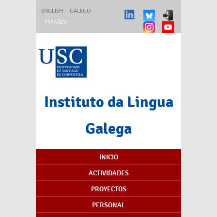
Pasar al contenido principal
ENGLISH
GALEGO
ESPAÑOL
Instituto da Lingua
Galega
Índice de contenidos
INICIO
ACTIVIDADES
PROYECTOS
PERSONAL