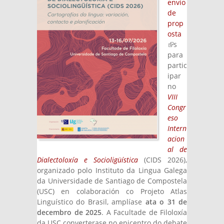
envío
de
prop
osta
(link is
s
external)
para
partic
ipar
no
VIII
Congr
eso
Intern
acion
al de
Dialectoloxía e Socioligüística
(CIDS 2026),
organizado polo Instituto da Lingua Galega
da Universidade de Santiago de Compostela
(USC) en colaboración co Projeto Atlas
Linguístico do Brasil, amplíase
ata o 31 de
decembro de 2025
. A Facultade de Filoloxía
da USC converterase no epicentro do debate