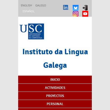
Pasar al contenido principal
ENGLISH
GALEGO
ESPAÑOL
Instituto da Lingua
Galega
Índice de contenidos
INICIO
ACTIVIDADES
PROYECTOS
PERSONAL