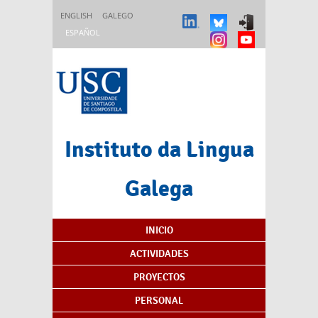
Pasar al contenido principal
ENGLISH
GALEGO
ESPAÑOL
Instituto da Lingua
Galega
Índice de contenidos
INICIO
ACTIVIDADES
PROYECTOS
PERSONAL