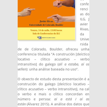
confe
renci
as do
ILG, J
avier
Rivas,
da
Unive
rsida
de de Colorado, Boulder, ofreceu unha
conferencia titulada "A construción [deíctico
locativo – clítico acusativo – verbo
intransitivo] do galego (
alí a estaba, aí os
veñen
): unha análise baseada no uso".
O obxecto de estudo desta presentación é a
construción do galego [deíctico locativo –
clítico acusativo – verbo intransitivo], na cal
o verbo e mais o clítico concordan en
número e persoa:
aí a está
/
aí as
están
(Álvarez 2015). A análise dos datos que