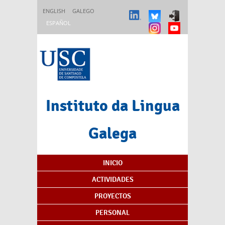
Pasar al contenido principal
ENGLISH
GALEGO
ESPAÑOL
Instituto da Lingua
Galega
Índice de contenidos
INICIO
ACTIVIDADES
PROYECTOS
PERSONAL