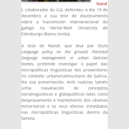
Nand
i
, colaborador do ILG, defendeu o día 19 de
decembro a súa tese de doutoramento
sobre a transmisión interxeracional do
galego na Heriot-Watt University de
Edimburgo (Reino Unido).
A tese de Nandi, que leva por título
Language policy on the ground: Parental
language management in urban Galician
homes,
pretende investigar o papel das
micropolíticas lingüísticas dos proxenitores
no contexto urbano/semiurbano de Galicia.
Na súa presentación, Anik realizou tamén
unha reavaliación de conceptos
sociolingüísticos e glotopolíticos tales como
desprazamento e mantemento dos idiomas
minoritarios e os seus efectos inmediatos
nas micropolíticas lingüísticas dentro da
familia.