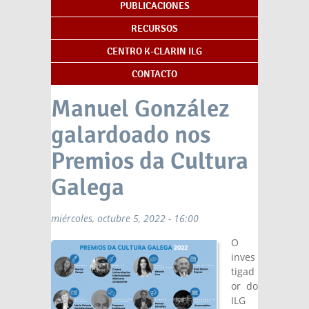
PUBLICACIONES
RECURSOS
CENTRO K-CLARIN ILG
CONTACTO
Manuel González
galardoado nos
Premios da Cultura
Galega
miércoles, octubre 5, 2022 - 16:00
O
inves
tigad
or do
ILG