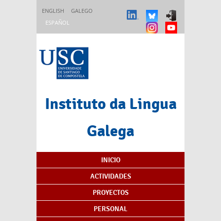
Pasar al contenido principal
ENGLISH
GALEGO
ESPAÑOL
Instituto da Lingua
Galega
Índice de contenidos
INICIO
ACTIVIDADES
PROYECTOS
PERSONAL