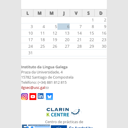
L
M
M
J
V
S
D
1
2
3
4
5
6
7
8
9
10
11
12
13
14
15
16
17
18
19
20
21
22
23
24
25
26
27
28
29
30
31
Instituto da Lingua Galega
Praza da Universidade, 4
15782 Santiago de Compostela
Teléfono: (+34) 881 812 815
ilgsec@usc.gal
(link sends e-mail)
Centro de prácticas de