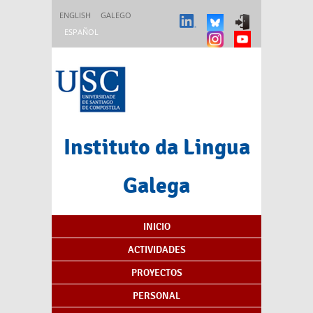
Pasar al contenido principal
ENGLISH
GALEGO
ESPAÑOL
Instituto da Lingua
Galega
Índice de contenidos
INICIO
ACTIVIDADES
PROYECTOS
PERSONAL