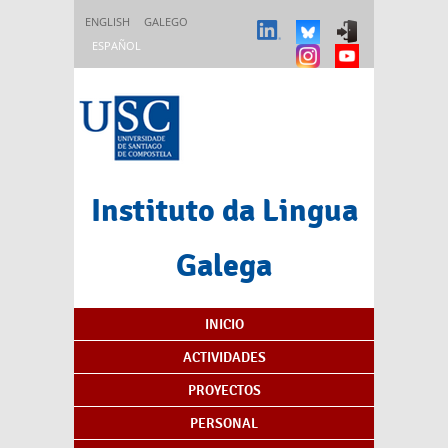
Pasar al contenido principal
ENGLISH
GALEGO
ESPAÑOL
Instituto da Lingua
Galega
Índice de contenidos
INICIO
ACTIVIDADES
PROYECTOS
PERSONAL