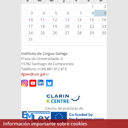
1
2
3
4
5
6
7
8
9
10
11
12
13
14
15
16
17
18
19
20
21
22
23
24
25
26
27
28
29
30
31
Instituto da Lingua Galega
Praza da Universidade, 4
15782 Santiago de Compostela
Teléfono: (+34) 881 812 815
ilgsec@usc.gal
(link sends e-mail)
Centro de prácticas de
Información importante sobre cookies