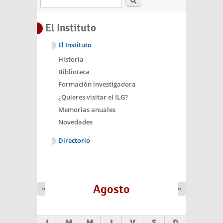
El Instituto
El Instituto
Historia
Biblioteca
Formación investigadora
¿Quieres visitar el ILG?
Memorias anuales
Novedades
Directorio
Agosto
«
»
L
M
M
J
V
S
D