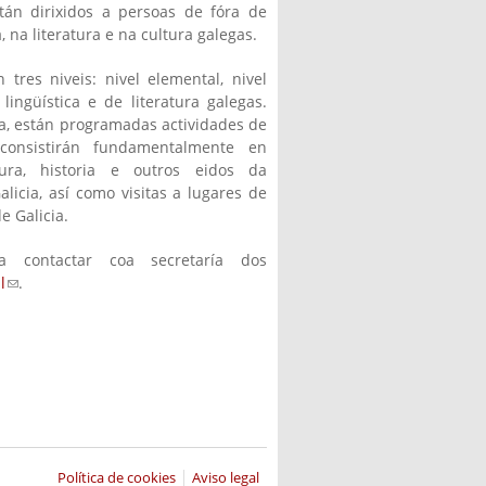
tán dirixidos a persoas de fóra de
, na literatura e na cultura galegas.
tres niveis: nivel elemental, nivel
ingüística e de literatura galegas.
a, están programadas actividades de
 consistirán fundamentalmente en
tura, historia e outros eidos da
alicia, así como visitas a lugares de
e Galicia.
ra contactar coa secretaría dos
l
(link sends e-mail)
.
Política de cookies
Aviso legal