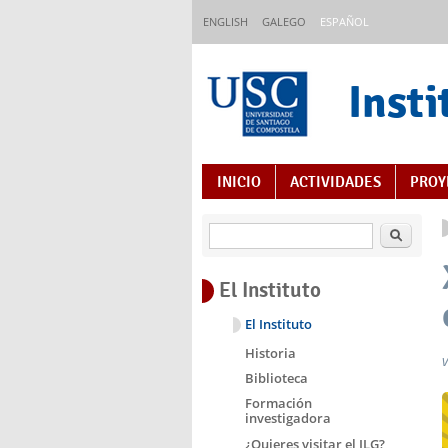
Pasar al contenido principal
ENGLISH
GALEGO
ESPAÑOL
Insti
Índice de contenido
INICIO
ACTIVIDADES
PROY
Buscar
El Instituto
El Instituto
Historia
v
Biblioteca
Formación
investigadora
¿Quieres visitar el ILG?