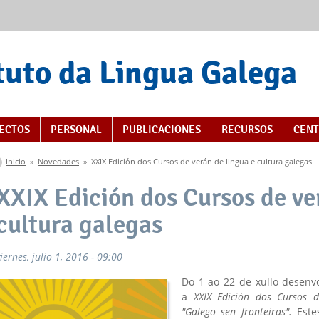
tuto da Lingua Galega
s
ECTOS
PERSONAL
PUBLICACIONES
RECURSOS
CENT
Se encuentra usted aquí
Inicio
»
Novedades
»
XXIX Edición dos Cursos de verán de lingua e cultura galegas
XXIX Edición dos Cursos de ve
cultura galegas
iernes, julio 1, 2016 - 09:00
Do 1 ao 22 de xullo desenv
a
XXIX Edición dos Cursos d
"Galego sen fronteiras".
Este