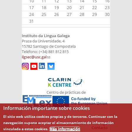
10
11
12
13
14
15
16
17
18
19
20
21
22
23
24
25
26
27
28
29
30
31
Instituto da Lingua Galega
Praza da Universidade, 4
15782 Santiago de Compostela
Teléfono: (+34) 881 812 815
ilgsec@usc.gal
(link sends e-mail)
Centro de prácticas de
Información importante sobre cookies
El sitio web utiliza cookies propias y de terceros. Continuar con la
navegación supone aceptar el almacenamiento de información
Mapa del sitio
Política de cookies
Aviso legal
Contacto
vinculada a estas cookies.
Más información