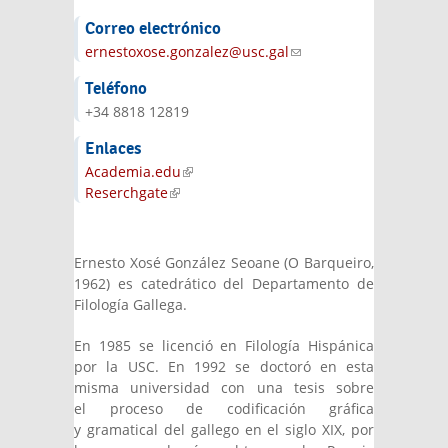
Correo electrónico
ernestoxose.gonzalez@usc.gal
(link sends
e-mail)
Teléfono
+34 8818 12819
Enlaces
Academia.edu
(link is external)
Reserchgate
(link is external)
Ernesto Xosé González Seoane (O Barqueiro,
1962) es catedrático del Departamento de
Filología Gallega.
En 1985 se licenció en Filología Hispánica
por la USC. En 1992 se doctoró en esta
misma universidad con una tesis sobre
el proceso de codificación gráfica
y gramatical del gallego en el siglo XIX, por