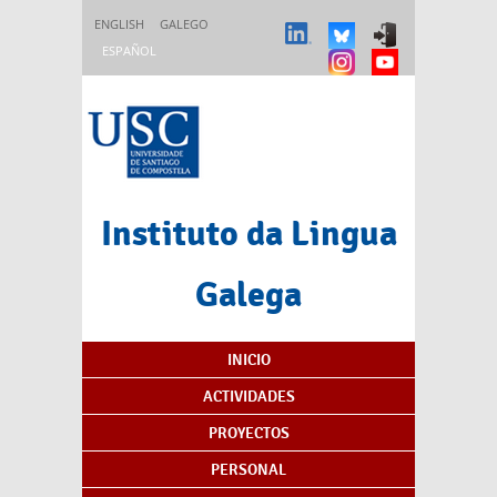
Pasar al contenido principal
ENGLISH
GALEGO
ESPAÑOL
Instituto da Lingua
Galega
Índice de contenidos
INICIO
ACTIVIDADES
PROYECTOS
PERSONAL