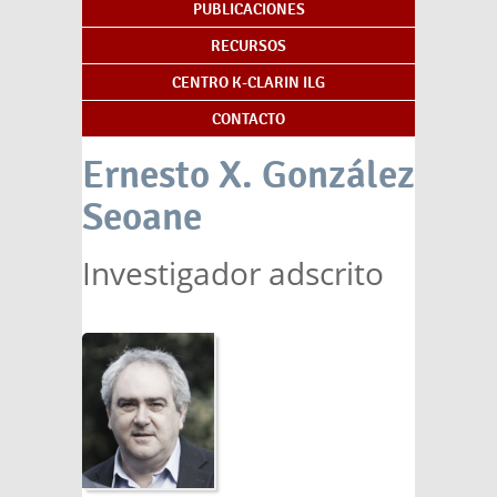
PUBLICACIONES
RECURSOS
CENTRO K-CLARIN ILG
CONTACTO
Ernesto X. González
Seoane
Investigador adscrito