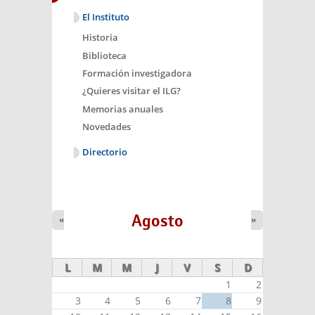
El Instituto
Historia
Biblioteca
Formación investigadora
¿Quieres visitar el ILG?
Memorias anuales
Novedades
Directorio
Agosto
«
»
L
M
M
J
V
S
D
1
2
3
4
5
6
7
8
9