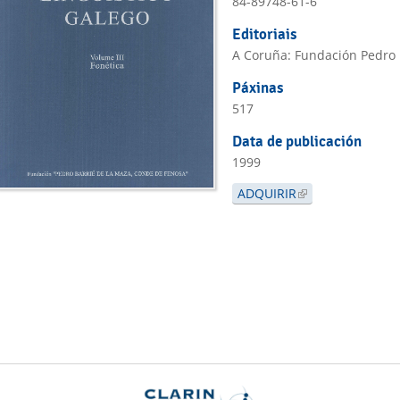
84-89748-61-6
Editoriais
A Coruña: Fundación Pedro 
Páxinas
517
Data de publicación
1999
ADQUIRIR
(LINK IS EXTERNA