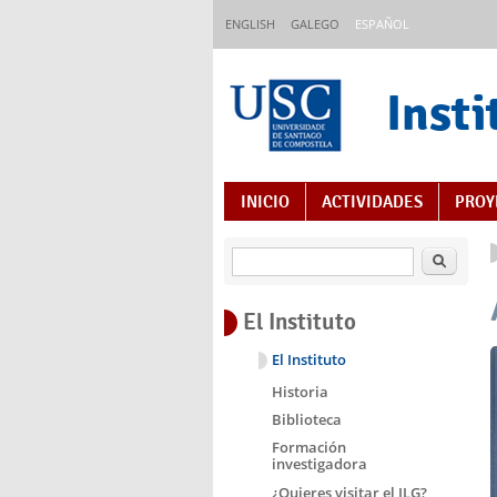
Pasar al contenido principal
ENGLISH
GALEGO
ESPAÑOL
Insti
Índice de contenido
INICIO
ACTIVIDADES
PROY
Buscar
El Instituto
El Instituto
Historia
Biblioteca
Formación
investigadora
¿Quieres visitar el ILG?