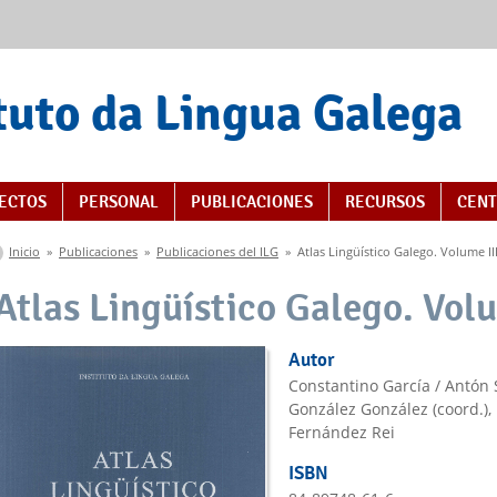
tuto da Lingua Galega
s
ECTOS
PERSONAL
PUBLICACIONES
RECURSOS
CENT
Se encuentra usted aquí
Inicio
»
Publicaciones
»
Publicaciones del ILG
»
Atlas Lingüístico Galego. Volume II
Atlas Lingüístico Galego. Volu
Autor
Constantino García / Antón 
González González (coord.), 
Fernández Rei
ISBN