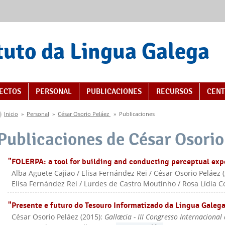
tuto da Lingua Galega
s
ECTOS
PERSONAL
PUBLICACIONES
RECURSOS
CENT
Se encuentra usted aquí
Inicio
»
Personal
»
César Osorio Peláez
»
Publicaciones
Publicaciones de César Osorio
"FOLERPA: a tool for building and conducting perceptual ex
Alba Aguete Cajiao / Elisa Fernández Rei / César Osorio Peláez
(
Elisa Fernández Rei / Lurdes de Castro Moutinho / Rosa Lídia C
"Presente e futuro do Tesouro Informatizado da Lingua Galeg
César Osorio Peláez
(
2015
):
Gallæcia - III Congresso Internacional 