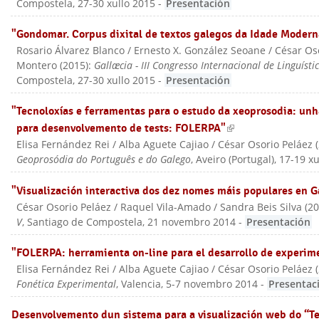
Compostela, 27-30 xullo 2015
-
Presentación
"Gondomar. Corpus dixital de textos galegos da Idade Modern
Rosario Álvarez Blanco / Ernesto X. González Seoane / César Os
Montero
(
2015
):
Gallæcia - III Congresso Internacional de Linguísti
Compostela, 27-30 xullo 2015
-
Presentación
"Tecnoloxías e ferramentas para o estudo da xeoprosodia: unh
para desenvolvemento de tests: FOLERPA"
(link is external)
Elisa Fernández Rei / Alba Aguete Cajiao / César Osorio Peláez
(
Geoprosódia do Português e do Galego
, Aveiro (Portugal), 17-19 
"Visualización interactiva dos dez nomes máis populares en G
César Osorio Peláez / Raquel Vila-Amado / Sandra Beis Silva
(
2
V
, Santiago de Compostela, 21 novembro 2014
-
Presentación
"FOLERPA: herramienta on-line para el desarrollo de experim
Elisa Fernández Rei / Alba Aguete Cajiao / César Osorio Peláez
(
Fonética Experimental
, Valencia, 5-7 novembro 2014
-
Presentac
Desenvolvemento dun sistema para a visualización web do “Te