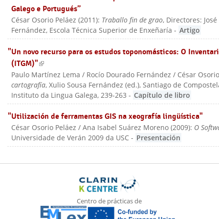
Galego e Portugués”
César Osorio Peláez
(
2011
):
Traballo fin de grao
, Directores: Jos
Fernández
, Escola Técnica Superior de Enxeñaría
-
Artigo
"Un novo recurso para os estudos toponomásticos: O Inventar
(ITGM)"
(link is external)
Paulo Martínez Lema / Rocío Dourado Fernández / César Osori
cartografía
, Xulio Sousa Fernández (ed.)
, Santiago de Compostel
Instituto da Lingua Galega
, 239-263
-
Capítulo de libro
"Utilización de ferramentas GIS na xeografía lingüística"
César Osorio Peláez / Ana Isabel Suárez Moreno
(
2009
):
O Softwa
Universidade de Verán 2009 da USC
-
Presentación
Centro de prácticas de