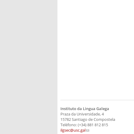
Instituto da Lingua Galega
Praza da Universidade, 4
15782 Santiago de Compostela
Teléfono: (+34) 881 812 815
ilgsec@usc.gal
(link sends e-mail)