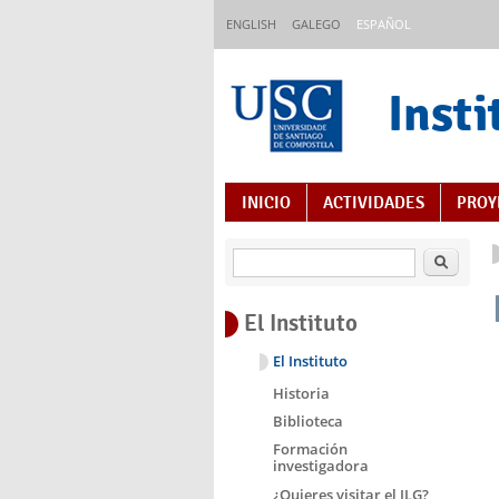
Pasar al contenido principal
ENGLISH
GALEGO
ESPAÑOL
Insti
Índice de contenido
INICIO
ACTIVIDADES
PROY
Buscar
El Instituto
El Instituto
Historia
Biblioteca
Formación
investigadora
¿Quieres visitar el ILG?