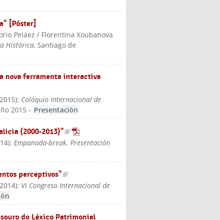
a" [Póster]
orio Peláez / Florentina Xoubanova
ca Histórica
, Santiago de
a nova ferramenta interactiva
2015
):
Colóquio Internacional de
xuño 2015
-
Presentación
alicia (2000-2013)"
(link is external)
014
):
Empanada-break. Presentación
entos perceptivos"
(link is external)
2014
):
VI Congreso Internacional de
ión
souro do Léxico Patrimonial