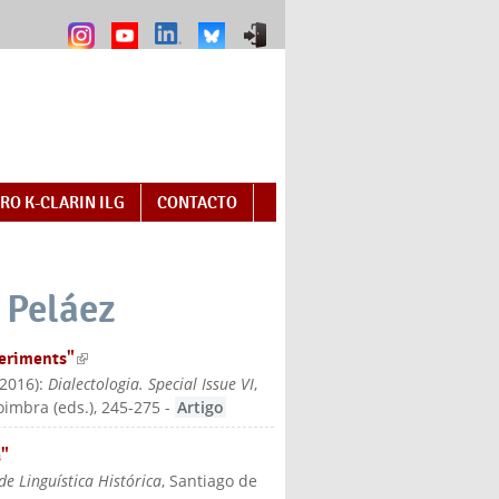
RO K-CLARIN ILG
CONTACTO
 Peláez
periments"
(link is external)
2016
):
Dialectologia. Special Issue VI
,
oimbra (eds.)
, 245-275
-
Artigo
a"
de Linguística Histórica
, Santiago de