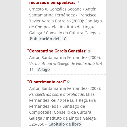
recursos e perspectivas
(link is
Ernesto X. González Seoane / Antón
external)
Santamarina Fernández / Francisco
Xavier Varela Barreiro
(
2009
):
Santiago
de Compostela: Instituto da Lingua
Galega / Consello da Cultura Galega
-
Publicación del ILG
"Constantino García González"
(link is
Antón Santamarina Fernández
(
2009
):
external)
Verba. Anuario Galego de Filoloxía
, 36, 4-
11
-
Artigo
"O patrimonio oral"
(link is external)
Antón Santamarina Fernández
(
2008
):
Perspectivas sobre a oralidade
, Elisa
Fernández Rei / Xosé Luís Regueira
Fernández (eds.)
, Santiago de
Compostela: Consello da Cultura
Galega / Instituto da Lingua Galega
,
325-350
-
Capítulo de libro