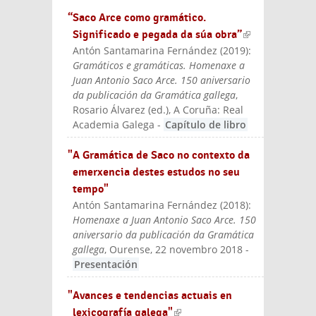
“Saco Arce como gramático.
Significado e pegada da súa obra”
(link is
Antón Santamarina Fernández
(
2019
):
externa
Gramáticos e gramáticas. Homenaxe a
l)
Juan Antonio Saco Arce. 150 aniversario
da publicación da Gramática gallega
,
Rosario Álvarez (ed.)
, A Coruña: Real
Academia Galega
-
Capítulo de libro
"A Gramática de Saco no contexto da
emerxencia destes estudos no seu
tempo"
Antón Santamarina Fernández
(
2018
):
Homenaxe a Juan Antonio Saco Arce. 150
aniversario da publicación da Gramática
gallega
, Ourense, 22 novembro 2018
-
Presentación
"Avances e tendencias actuais en
lexicografía galega"
(link is external)