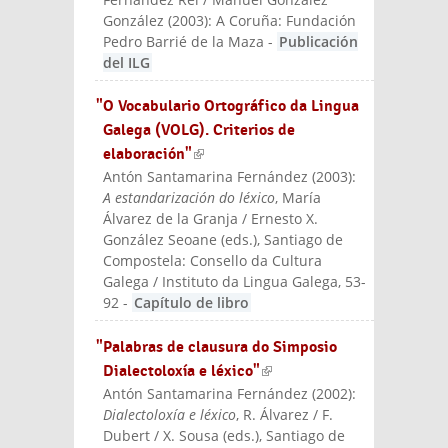
González
(
2003
):
A Coruña: Fundación
Pedro Barrié de la Maza
-
Publicación
del ILG
"O Vocabulario Ortográfico da Lingua
Galega (VOLG). Criterios de
elaboración"
(link is external)
Antón Santamarina Fernández
(
2003
):
A estandarización do léxico
, María
Álvarez de la Granja / Ernesto X.
González Seoane (eds.)
, Santiago de
Compostela: Consello da Cultura
Galega / Instituto da Lingua Galega
, 53-
92
-
Capítulo de libro
"Palabras de clausura do Simposio
Dialectoloxía e léxico"
(link is external)
Antón Santamarina Fernández
(
2002
):
Dialectoloxía e léxico
, R. Álvarez / F.
Dubert / X. Sousa (eds.)
, Santiago de