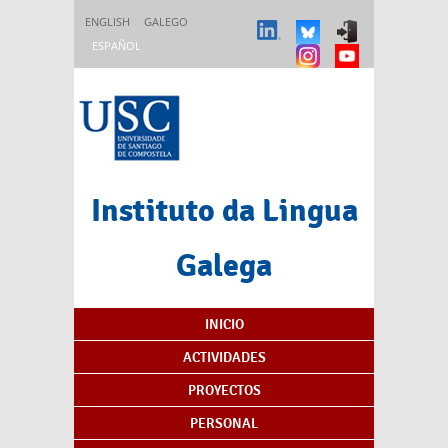
Pasar al contenido principal
ENGLISH
GALEGO
ESPAÑOL
Instituto da Lingua
Galega
Índice de contenidos
INICIO
ACTIVIDADES
PROYECTOS
PERSONAL