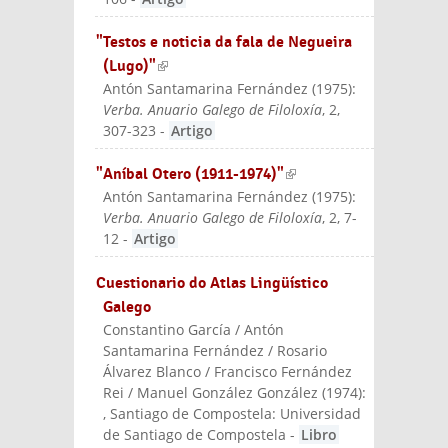
"Testos e noticia da fala de Negueira
(Lugo)"
(link is external)
Antón Santamarina Fernández
(
1975
):
Verba. Anuario Galego de Filoloxía
, 2,
307-323
-
Artigo
"Aníbal Otero (1911-1974)"
(link is
Antón Santamarina Fernández
(
1975
):
external)
Verba. Anuario Galego de Filoloxía
, 2, 7-
12
-
Artigo
Cuestionario do Atlas Lingüístico
Galego
Constantino García / Antón
Santamarina Fernández / Rosario
Álvarez Blanco / Francisco Fernández
Rei / Manuel González González
(
1974
):
, Santiago de Compostela: Universidad
de Santiago de Compostela
-
Libro