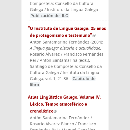
Compostela: Consello da Cultura
Galega / Instituto da Lingua Galega
-
Publicación del ILG
"O Instituto da Lingua Galega: 25 anos
de protagonismo e testemuño"
(link is
Antón Santamarina Fernández
(
2004
):
externa
A lingua galega: historia e actualidade
,
l)
Rosario Álvarez / Francisco Fernández
Rei / Antón Santamarina (eds.)
,
Santiago de Compostela: Consello da
Cultura Galega / Instituto da Lingua
Galega
, vol. 1, 21-36
-
Capítulo de
libro
Atlas Lingüístico Galego. Volume IV:
Léxico. Tempo atmosférico e
cronolóxico
(link is external)
Antón Santamarina Fernández /
Rosario Álvarez Blanco / Francisco
Fernández Rei / Manuel González