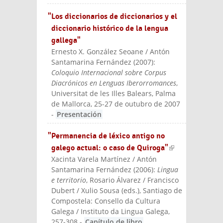
"Los diccionarios de diccionarios y el
diccionario histórico de la lengua
gallega"
Ernesto X. González Seoane / Antón
Santamarina Fernández
(
2007
):
Coloquio Internacional sobre Corpus
Diacrónicos en Lenguas Iberorromances
,
Universitat de les Illes Balears, Palma
de Mallorca, 25-27 de outubro de 2007
-
Presentación
"Permanencia de léxico antigo no
galego actual: o caso de Quiroga"
(link is
Xacinta Varela Martínez / Antón
externa
Santamarina Fernández
(
2006
):
Lingua
l)
e territorio
, Rosario Álvarez / Francisco
Dubert / Xulio Sousa (eds.)
, Santiago de
Compostela: Consello da Cultura
Galega / Instituto da Lingua Galega
,
257-308
-
Capítulo de libro