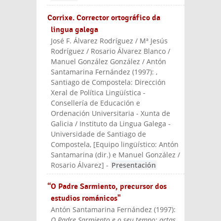
Corrixe. Corrector ortográfico da
lingua galega
José F. Álvarez Rodríguez / Mª Jesús
Rodríguez / Rosario Álvarez Blanco /
Manuel González González / Antón
Santamarina Fernández
(
1997
):
,
Santiago de Compostela: Dirección
Xeral de Política Lingüística -
Consellería de Educación e
Ordenación Universitaria - Xunta de
Galicia / Instituto da Lingua Galega -
Universidade de Santiago de
Compostela
, [Equipo lingüístico: Antón
Santamarina (dir.) e Manuel González /
Rosario Álvarez]
-
Presentación
“O Padre Sarmiento, precursor dos
estudios románicos"
Antón Santamarina Fernández
(
1997
):
O Padre Sarmiento e o seu tempo: actas