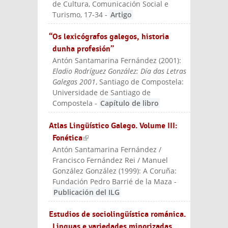
de Cultura, Comunicación Social e
Turismo
, 17-34
-
Artigo
“Os lexicógrafos galegos, historia
dunha profesión”
Antón Santamarina Fernández
(
2001
):
Eladio Rodríguez González: Día das Letras
Galegas 2001
, Santiago de Compostela:
Universidade de Santiago de
Compostela
-
Capítulo de libro
Atlas Lingüístico Galego. Volume III:
Fonética
(link is external)
Antón Santamarina Fernández /
Francisco Fernández Rei / Manuel
González González
(
1999
):
A Coruña:
Fundación Pedro Barrié de la Maza
-
Publicación del ILG
Estudios de sociolingüística románica.
Linguas e variedades minorizadas