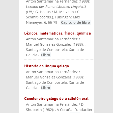
Antón Santamarina Fernández
(
1988
):
Lexikon der Romanistischen Linguistik
(LRL)
, G. Holtus / M. Metzelin / C.
Schmit (coords.)
, Tübingen: Max
Niemeyer
, 6, 66-79
-
Capítulo de libro
Léxicos: matemáticas, física, química
Antón Santamarina Fernández /
Manuel González González
(
1988
):
,
Santiago de Compostela: Xunta de
Galicia
-
Libro
Historia da lingua galega
Antón Santamarina Fernández /
Manuel González González
(
1988
):
,
Santiago de Compostela: Xunta de
Galicia
-
Libro
Cancioneiro galego de tradición oral
Antón Santamarina Fernández / D.
Shubarth
(
1982
):
, A Coruña: Fundación