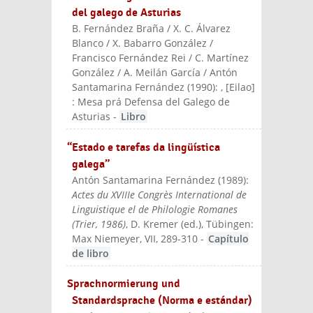
del galego de Asturias
B. Fernández Braña / X. C. Álvarez
Blanco / X. Babarro González /
Francisco Fernández Rei / C. Martínez
González / A. Meilán García / Antón
Santamarina Fernández
(
1990
):
, [Eilao]
: Mesa prá Defensa del Galego de
Asturias
-
Libro
“Estado e tarefas da lingüística
galega”
Antón Santamarina Fernández
(
1989
):
Actes du XVIIIe Congrès International de
Linguistique el de Philologie Romanes
(Trier, 1986)
, D. Kremer (ed.)
, Tübingen:
Max Niemeyer
, VII, 289-310
-
Capítulo
de libro
Sprachnormierung und
Standardsprache (Norma e estándar)