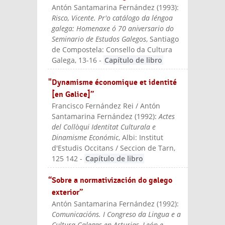
Antón Santamarina Fernández
(
1993
):
Risco, Vicente. Pr'o catálogo da léngoa
galega: Homenaxe ó 70 aniversario do
Seminario de Estudos Galegos
, Santiago
de Compostela: Consello da Cultura
Galega
, 13-16
-
Capítulo de libro
"Dynamisme économique et identité
[en Galice]”
Francisco Fernández Rei / Antón
Santamarina Fernández
(
1992
):
Actes
del Collòqui Identitat Culturala e
Dinamisme Económic
, Albi: Institut
d'Estudis Occitans / Seccion de Tarn
,
125 142
-
Capítulo de libro
“Sobre a normativización do galego
exterior”
Antón Santamarina Fernández
(
1992
):
Comunicacións. I Congreso da Lingua e a
Cultura Galegas en Asturias, León e