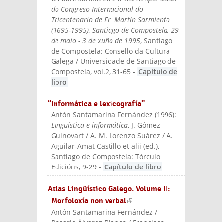
do Congreso Internacional do
Tricentenario de Fr. Martín Sarmiento
(1695-1995), Santiago de Compostela, 29
de maio - 3 de xuño de 1995
, Santiago
de Compostela: Consello da Cultura
Galega / Universidade de Santiago de
Compostela
, vol.2, 31-65
-
Capítulo de
libro
“Informática e lexicografía”
Antón Santamarina Fernández
(
1996
):
Lingüística e informática
, J. Gómez
Guinovart / A. M. Lorenzo Suárez / A.
Aguilar-Amat Castillo et alii (ed.)
,
Santiago de Compostela: Tórculo
Edicións
, 9-29
-
Capítulo de libro
Atlas Lingüístico Galego. Volume II:
Morfoloxía non verbal
(link is external)
Antón Santamarina Fernández /