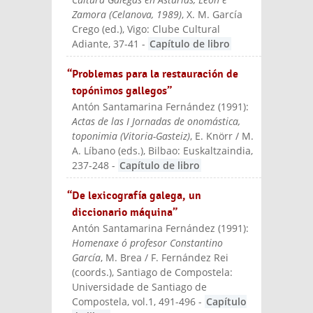
Zamora (Celanova, 1989)
, X. M. García
Crego (ed.)
, Vigo: Clube Cultural
Adiante
, 37-41
-
Capítulo de libro
“Problemas para la restauración de
topónimos gallegos”
Antón Santamarina Fernández
(
1991
):
Actas de las I Jornadas de onomástica,
toponimia (Vitoria-Gasteiz)
, E. Knörr / M.
A. Líbano (eds.)
, Bilbao: Euskaltzaindia
,
237-248
-
Capítulo de libro
“De lexicografía galega, un
diccionario máquina”
Antón Santamarina Fernández
(
1991
):
Homenaxe ó profesor Constantino
García
, M. Brea / F. Fernández Rei
(coords.)
, Santiago de Compostela:
Universidade de Santiago de
Compostela
, vol.1, 491-496
-
Capítulo