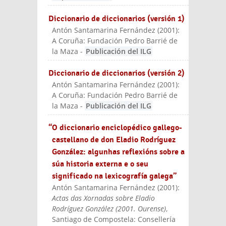
Diccionario de diccionarios (versión 1)
Antón Santamarina Fernández
(
2001
):
A Coruña: Fundación Pedro Barrié de
la Maza
-
Publicación del ILG
Diccionario de diccionarios (versión 2)
Antón Santamarina Fernández
(
2001
):
A Coruña: Fundación Pedro Barrié de
la Maza
-
Publicación del ILG
“O diccionario enciclopédico gallego-
castellano de don Eladio Rodríguez
González: algunhas reflexións sobre a
súa historia externa e o seu
significado na lexicografía galega”
Antón Santamarina Fernández
(
2001
):
Actas das Xornadas sobre Eladio
Rodríguez González (2001. Ourense)
,
Santiago de Compostela: Consellería