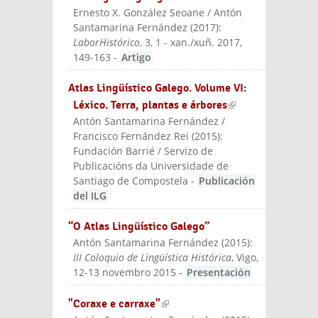
Ernesto X. González Seoane / Antón
Santamarina Fernández
(
2017
):
LaborHistórico
, 3, 1 - xan./xuñ. 2017,
149-163
-
Artigo
Atlas Lingüístico Galego. Volume VI:
Léxico. Terra, plantas e árbores
(link is
Antón Santamarina Fernández /
externa
Francisco Fernández Rei
(
2015
):
l)
Fundación Barrié / Servizo de
Publicacións da Universidade de
Santiago de Compostela
-
Publicación
del ILG
“O Atlas Lingüístico Galego”
Antón Santamarina Fernández
(
2015
):
III Coloquio de Lingüística Histórica
, Vigo,
12-13 novembro 2015
-
Presentación
"Coraxe e carraxe"
(link is external)