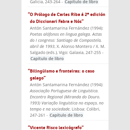
Galicia
, 243-264
-
Capítulo de libro
“O Prólogo de Carles Riba á 2ª edición
do Diccionari Fabra e Nós”
Antón Santamarina Fernández
(
1994
):
Poetas alófonos en lingua galega. Actas
do I congreso: Santiago de Compostela,
abril de 1993
, X. Alonso Montero / X. M.
Salgado (eds.)
, Vigo: Galaxia
, 247-255
-
Capítulo de libro
“Bilingüismo e fronteiras: o caso
galego”
Antón Santamarina Fernández
(
1994
):
Associação Portuguesa de Linguística.
Encontro Regional (Miranda do Douro.
1993) Variação linguística no espaço, no
tempo e na sociedade
, Lisboa: Colibri
,
247-261
-
Capítulo de libro
“Vicente Risco lexicógrafo”