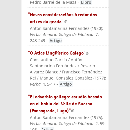
Pedro Barrié de la Maza
-
Libro
"Novas consideracións ó redor das
orixes da geada"
(link is external)
Antón Santamarina Fernández
(
1980
):
Verba. Anuario Galego de Filoloxía
, 7,
243-249
-
Artigo
"O Atlas Lingüístico Galego"
(link is
Constantino García / Antón
external)
Santamarina Fernández / Rosario
Álvarez Blanco / Francisco Fernández
Rei / Manuel González González
(
1977
):
Verba
, 4, 5-17
-
Artigo
"El adverbio gallego: estudio basado
en el habla del Valle de Suarna
(Fonsagrada, Lugo)"
(link is external)
Antón Santamarina Fernández
(
1975
):
Verba. Anuario Galego de Filoloxía
, 2, 59-
106
-
Artigo