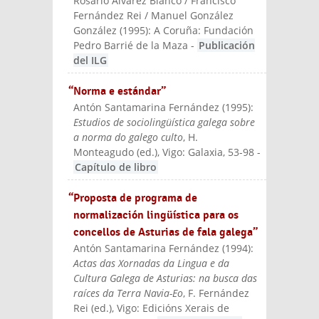
Rosario Álvarez Blanco / Francisco
Fernández Rei / Manuel González
González
(
1995
):
A Coruña: Fundación
Pedro Barrié de la Maza
-
Publicación
del ILG
“Norma e estándar”
Antón Santamarina Fernández
(
1995
):
Estudios de sociolingüística galega sobre
a norma do galego culto
, H.
Monteagudo (ed.)
, Vigo: Galaxia
, 53-98
-
Capítulo de libro
“Proposta de programa de
normalización lingüística para os
concellos de Asturias de fala galega”
Antón Santamarina Fernández
(
1994
):
Actas das Xornadas da Lingua e da
Cultura Galega de Asturias: na busca das
raíces da Terra Navia-Eo
, F. Fernández
Rei (ed.)
, Vigo: Edicións Xerais de