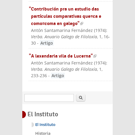
"Contribución pra un estudio das
partículas comparativas que=ca e
como=coma en galego"
(link is
Antón Santamarina Fernández
(
1974
):
external)
Verba. Anuario Galego de Filoloxía
, 1, 16-
30
-
Artigo
"A lexendaria vila de Lucerna"
(link is
Antón Santamarina Fernández
(
1974
):
external)
Verba. Anuario Galego de Filoloxía
, 1,
233-236
-
Artigo
Buscar
El Instituto
El Instituto
Historia