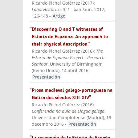
Ricardo Pichel Gotérrez
(
2017
):
LaborHistórico
, 3, 1 - xan./xuñ. 2017,
126-148
-
Artigo
“Discovering Q and T witnesses of
Estoria de Espanna. An approach to
their physical description”
Ricardo Pichel Gotérrez
(
2016
):
The
Estoria de Espanna Project - Research
Seminar
, University of Birmingham
(Reino Unido), 14 abril 2016
-
Presentación
"Prosa medieval galego-portuguesa na
Galiza dos séculos XIII-XIV"
Ricardo Pichel Gotérrez
(
2016
):
Conferencia na aula de Lingua galega
,
Universidad Complutense (Madrid), 19
decembro 2016
-
Presentación
"La recepción de la Estoria de España