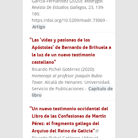
García-Fernández
(
2020
):
Madrygal.
Revista De Estudios Gallegos
, 23, 139-
180.
https://doi.org/10.5209/madr.73069
-
Artigo
"Las 'vidas y pasiones de los
Apóstoles' de Bernardo de Brihuela a
la luz de un nuevo testimonio
castellano"
Ricardo Pichel Gotérrez
(
2020
):
Homenaje al profesor Joaquín Rubio
Tovar
, Alcalá de Henares: Universidad,
Servicio de Publicaciones
-
Capítulo de
libro
“Un nuevo testimonio occidental del
Libro de las Confesiones de Martín
Pérez: el fragmento gallego del
Arquivo del Reino de Galicia”
(link is
Ricardo Pichel Gotérrez / Miguel