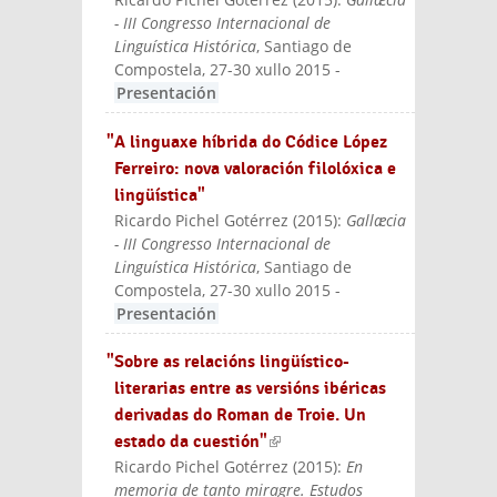
- III Congresso Internacional de
Linguística Histórica
, Santiago de
Compostela, 27-30 xullo 2015
-
Presentación
"A linguaxe híbrida do Códice López
Ferreiro: nova valoración filolóxica e
lingüística"
Ricardo Pichel Gotérrez
(
2015
):
Gallæcia
- III Congresso Internacional de
Linguística Histórica
, Santiago de
Compostela, 27-30 xullo 2015
-
Presentación
"Sobre as relacións lingüístico-
literarias entre as versións ibéricas
derivadas do Roman de Troie. Un
estado da cuestión"
(link is external)
Ricardo Pichel Gotérrez
(
2015
):
En
memoria de tanto miragre. Estudos