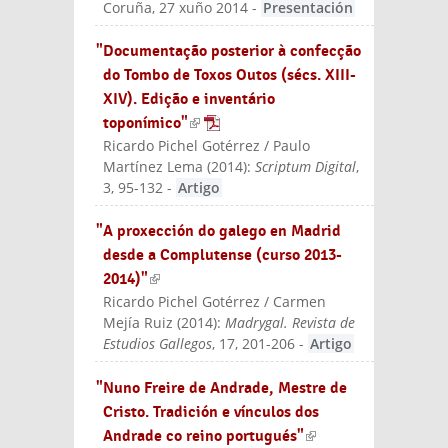
Coruña, 27 xuño 2014
-
Presentación
"Documentação posterior à confecção
do Tombo de Toxos Outos (sécs. XIII-
XIV). Edição e inventário
toponímico"
(link is external)
Ricardo Pichel Gotérrez / Paulo
Martínez Lema
(
2014
):
Scriptum Digital
,
3, 95-132
-
Artigo
"A proxección do galego en Madrid
desde a Complutense (curso 2013-
2014)"
(link is external)
Ricardo Pichel Gotérrez / Carmen
Mejía Ruiz
(
2014
):
Madrygal. Revista de
Estudios Gallegos
, 17, 201-206
-
Artigo
"Nuno Freire de Andrade, Mestre de
Cristo. Tradición e vínculos dos
Andrade co reino portugués"
(link is