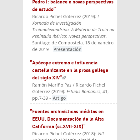
Pedro I: balance e novas perspectivas
de estudo”
Ricardo Pichel Gotérrez
(
2019
):
I
Xornada de Investigación
Troianalexandrina. A Materia de Troia na
Península Ibérica: Novas perspectivas
,
Santiago de Compostela, 18 de xaneiro
de 2019
-
Presentación
"Apócope extrema e influencia
castellanizante en la prosa gallega
del siglo XIV"
(link is external)
Ramón Mariño Paz / Ricardo Pichel
Gotérrez
(
2019
):
Estudis Romànics
, 41,
pp.7-39
-
Artigo
"Fuentes archivísticas inéditas en
EEUU. Documentación de la Alta
California (ss.XVII-XIX)"
Ricardo Pichel Gotérrez
(
2018
):
VIII