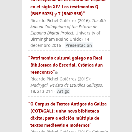
en el siglo XIV. Los testimonios Q
(BNE 5975) y T (BMP 558)"
Ricardo Pichel Gotérrez
(
2016
):
The 4th
Annual Colloquium of the Estoria de
Espanna Digital Project
, University of
Birmingham (Reino Unido), 14
decembro 2016
-
Presentación
"Patrimonio cultural galego na Real
Biblioteca do Escorial. Crónica dun
reencontro"
(link is external)
Ricardo Pichel Gotérrez
(
2015
):
Madrygal. Revista de Estudios Gallegos
,
18, 213-214
-
Artigo
"O Corpus de Textos Antigos da Galiza
(COTAGAL): unha nova biblioteca
dixital para a edición múltipla de
textos medievais e modernos"
Ricardo Pichel Gotérrez
(
2015
):
Gallæcia