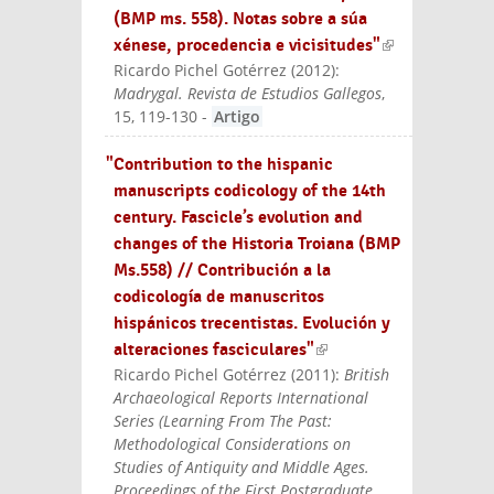
(BMP ms. 558). Notas sobre a súa
xénese, procedencia e vicisitudes"
(link is
Ricardo Pichel Gotérrez
(
2012
):
externa
Madrygal. Revista de Estudios Gallegos
,
l)
15, 119-130
-
Artigo
"Contribution to the hispanic
manuscripts codicology of the 14th
century. Fascicle’s evolution and
changes of the Historia Troiana (BMP
Ms.558) // Contribución a la
codicología de manuscritos
hispánicos trecentistas. Evolución y
alteraciones fasciculares"
(link is
Ricardo Pichel Gotérrez
(
2011
):
British
external)
Archaeological Reports International
Series (Learning From The Past:
Methodological Considerations on
Studies of Antiquity and Middle Ages.
Proceedings of the First Postgraduate