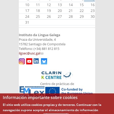
10
11
12
13
14
15
16
17
18
19
20
21
22
23
24
25
26
27
28
29
30
31
Instituto da Lingua Galega
Praza da Universidade, 4
15782 Santiago de Compostela
Teléfono: (+34) 881 812 815
ilgsec@usc.gal
(link sends e-mail)
Centro de prácticas de
Información importante sobre cookies
El sitio web utiliza cookies propias y de terceros. Continuar con la
navegación supone aceptar el almacenamiento de información
Mapa del sitio
Política de cookies
Aviso legal