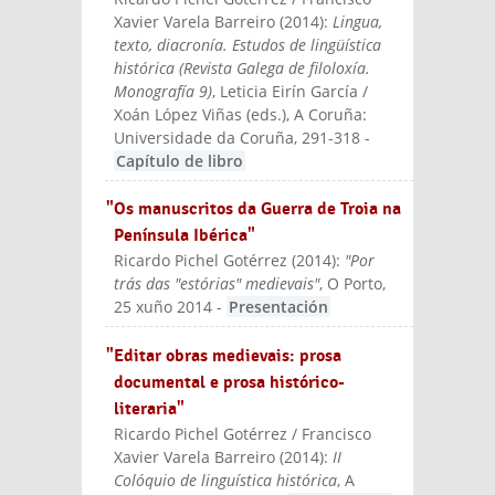
Xavier Varela Barreiro
(
2014
):
Lingua,
texto, diacronía. Estudos de lingüística
histórica (Revista Galega de filoloxía.
Monografía 9)
, Leticia Eirín García /
Xoán López Viñas (eds.)
, A Coruña:
Universidade da Coruña
, 291-318
-
Capítulo de libro
"Os manuscritos da Guerra de Troia na
Península Ibérica"
Ricardo Pichel Gotérrez
(
2014
):
"Por
trás das "estórias" medievais"
, O Porto,
25 xuño 2014
-
Presentación
"Editar obras medievais: prosa
documental e prosa histórico-
literaria"
Ricardo Pichel Gotérrez / Francisco
Xavier Varela Barreiro
(
2014
):
II
Colóquio de linguística histórica
, A