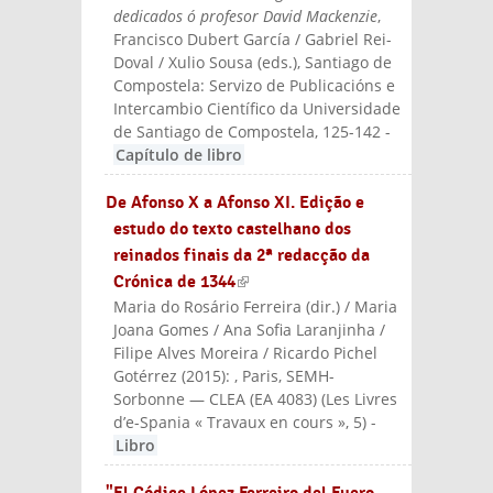
dedicados ó profesor David Mackenzie
,
Francisco Dubert García / Gabriel Rei-
Doval / Xulio Sousa (eds.)
, Santiago de
Compostela: Servizo de Publicacións e
Intercambio Científico da Universidade
de Santiago de Compostela
, 125-142
-
Capítulo de libro
De Afonso X a Afonso XI. Edição e
estudo do texto castelhano dos
reinados finais da 2ª redacção da
Crónica de 1344
(link is external)
Maria do Rosário Ferreira (dir.) / Maria
Joana Gomes / Ana Sofia Laranjinha /
Filipe Alves Moreira / Ricardo Pichel
Gotérrez
(
2015
):
, Paris, SEMH-
Sorbonne — CLEA (EA 4083) (Les Livres
d’e-Spania « Travaux en cours », 5)
-
Libro
"El Códice López Ferreiro del Fuero