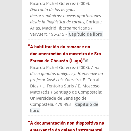
Ricardo Pichel Gotérrez
(
2009
):
Diacronía de las lenguas
iberorrománicas: nuevas aportaciones
desde la lingüística de corpus
, Enrique
Arias
, Madrid: Iberoamericana /
Vervuert
, 195-215
-
Capítulo de libro
"A habilitación do romance na
documentación do mosteiro de Sto.
Estevo de Chouzán (Lugo)"
(link is
Ricardo Pichel Gotérrez
(
2008
):
A mi
external)
dizen quantos amigos ey. Homenaxe ao
profesor Xosé Luí­s Couceiro
, E. Corral
Díaz / L. Fontoira Suris / E. Moscoso
Mato (eds.)
, Santiago de Compostela:
Universidade de Santiago de
Compostela
, 479-493
-
Capítulo de
libro
"A documentación non dispositiva na
emerxencia do galego instrumental,