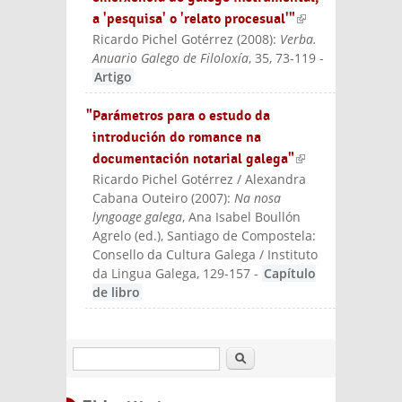
a 'pesquisa' o 'relato procesual'"
(link is
Ricardo Pichel Gotérrez
(
2008
):
Verba.
externa
Anuario Galego de Filoloxía
, 35, 73-119
-
l)
Artigo
"Parámetros para o estudo da
introdución do romance na
documentación notarial galega"
(link is
Ricardo Pichel Gotérrez / Alexandra
externa
Cabana Outeiro
(
2007
):
Na nosa
l)
lyngoage galega
, Ana Isabel Boullón
Agrelo (ed.)
, Santiago de Compostela:
Consello da Cultura Galega / Instituto
da Lingua Galega
, 129-157
-
Capítulo
de libro
Buscar