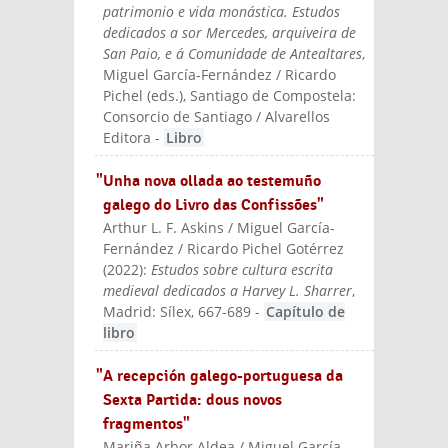
patrimonio e vida monástica. Estudos
dedicados a sor Mercedes, arquiveira de
San Paio, e á Comunidade de Antealtares
,
Miguel García-Fernández / Ricardo
Pichel (eds.)
, Santiago de Compostela:
Consorcio de Santiago / Alvarellos
Editora
-
Libro
"Unha nova ollada ao testemuño
galego do Livro das Confissões"
Arthur L. F. Askins / Miguel García-
Fernández / Ricardo Pichel Gotérrez
(
2022
):
Estudos sobre cultura escrita
medieval dedicados a Harvey L. Sharrer
,
Madrid: Sílex
, 667-689
-
Capítulo de
libro
"A recepción galego-portuguesa da
Sexta Partida: dous novos
fragmentos"
Mariña Arbor Aldea / Miguel García-