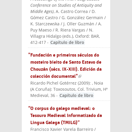
Conference on Studies of Antiquity and
Middle Ages)
, A. Castro Correa / D.
Gómez Castro / G. González Germain /
K. Starczewska / J. Oller Guzmán / A.
Puy Maeso / R. Riera Vargas / N.
Villagra Hidalgo (eds.)
, Oxford: BAR
,
412-417
-
Capítulo de libro
"Fundación e primeiros séculos do
mosteiro bieito de Santo Estevo de
Chouzán (sécs. IX-XIII). Edición da
colección documental"
(link is
Ricardo Pichel Gotérrez
(
2009
):
, Noia
external)
(A Coruña): Toxosoutos
, Col. Trivium, Hª
Medieval, 36
-
Capítulo de libro
“O corpus do galego medieval: o
Tesouro Medieval Informatizado da
Lingua Galega (TMILG)”
Francisco Xavier Varela Barreiro /