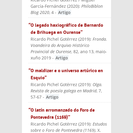
external)
García-Fernández
(
2020
):
PhiloBiblon
Blog 2020
, 4
-
Artigo
“O legado haxiográfico de Bernardo
de Brihuega en Ourense”
Ricardo Pichel Gotérrez
(
2019
):
Fronda.
Voandeira do Arquivo Histórico
Provincial de Ourense
, 82, ano 13, maio-
xuño 2019
-
Artigo
“O maldizer e o universo artúrico en
Esquio”
Ricardo Pichel Gotérrez
(
2019
):
Olga.
Revista de poesía galega en Madrid
, 7,
57-67
-
Artigo
“O latín arromanzado do Foro de
Pontevedra (1169)”
Ricardo Pichel Gotérrez
(
2019
):
Estudos
sobre o Foro de Pontevedra (1169)
, X.