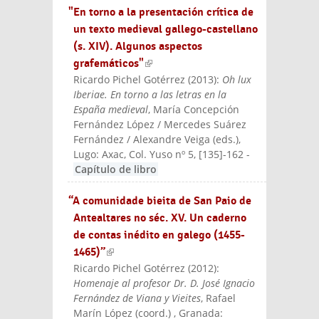
"En torno a la presentación crítica de
un texto medieval gallego-castellano
(s. XIV). Algunos aspectos
grafemáticos"
(link is external)
Ricardo Pichel Gotérrez
(
2013
):
Oh lux
Iberiae. En torno a las letras en la
España medieval
, María Concepción
Fernández López / Mercedes Suárez
Fernández / Alexandre Veiga (eds.)
,
Lugo: Axac
, Col. Yuso nº 5, [135]-162
-
Capítulo de libro
“A comunidade bieita de San Paio de
Antealtares no séc. XV. Un caderno
de contas inédito en galego (1455-
1465)”
(link is external)
Ricardo Pichel Gotérrez
(
2012
):
Homenaje al profesor Dr. D. José Ignacio
Fernández de Viana y Vieites
, Rafael
Marín López (coord.)
, Granada: