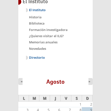
El Instituto
El Instituto
Historia
Biblioteca
Formación investigadora
¿Quieres visitar el ILG?
Memorias anuales
Novedades
Directorio
Agosto
«
»
L
M
M
J
V
S
D
1
2
3
4
5
6
7
8
9