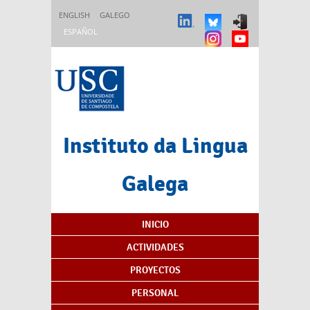
Pasar al contenido principal
ENGLISH
GALEGO
ESPAÑOL
Instituto da Lingua
Galega
Índice de contenidos
INICIO
ACTIVIDADES
PROYECTOS
PERSONAL