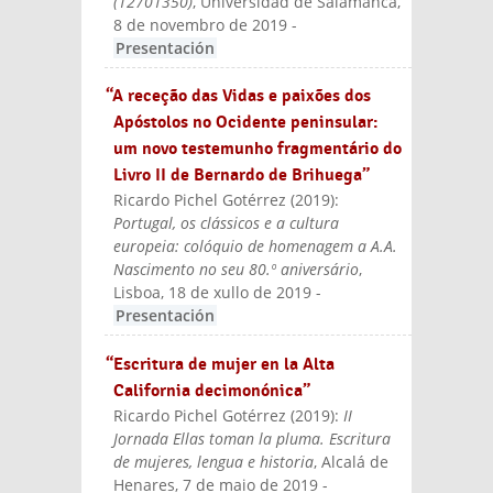
(12701350)
, Universidad de Salamanca,
8 de novembro de 2019
-
Presentación
“A receção das Vidas e paixões dos
Apóstolos no Ocidente peninsular:
um novo testemunho fragmentário do
Livro II de Bernardo de Brihuega”
Ricardo Pichel Gotérrez
(
2019
):
Portugal, os clássicos e a cultura
europeia: colóquio de homenagem a A.A.
Nascimento no seu 80.º aniversário
,
Lisboa, 18 de xullo de 2019
-
Presentación
“Escritura de mujer en la Alta
California decimonónica”
Ricardo Pichel Gotérrez
(
2019
):
II
Jornada Ellas toman la pluma. Escritura
de mujeres, lengua e historia
, Alcalá de
Henares, 7 de maio de 2019
-