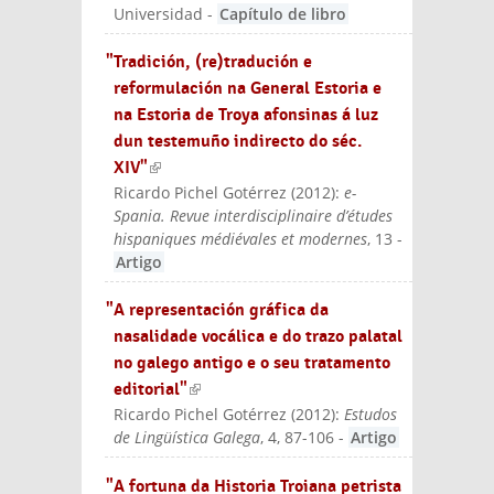
Universidad
-
Capítulo de libro
"Tradición, (re)tradución e
reformulación na General Estoria e
na Estoria de Troya afonsinas á luz
dun testemuño indirecto do séc.
XIV"
(link is external)
Ricardo Pichel Gotérrez
(
2012
):
e-
Spania. Revue interdisciplinaire d’études
hispaniques médiévales et modernes
, 13
-
Artigo
"A representación gráfica da
nasalidade vocálica e do trazo palatal
no galego antigo e o seu tratamento
editorial"
(link is external)
Ricardo Pichel Gotérrez
(
2012
):
Estudos
de Lingüística Galega
, 4, 87-106
-
Artigo
"A fortuna da Historia Troiana petrista