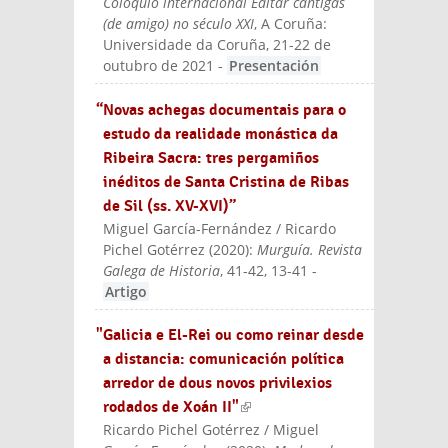
Coloquio internacional Editar cantigas
(de amigo) no século XXI
, A Coruña:
Universidade da Coruña, 21-22 de
outubro de 2021
-
Presentación
“Novas achegas documentais para o
estudo da realidade monástica da
Ribeira Sacra: tres pergamiños
inéditos de Santa Cristina de Ribas
de Sil (ss. XV-XVI)”
Miguel García-Fernández / Ricardo
Pichel Gotérrez
(
2020
):
Murguía. Revista
Galega de Historia
, 41-42, 13-41
-
Artigo
"Galicia e El-Rei ou como reinar desde
a distancia: comunicación política
arredor de dous novos privilexios
rodados de Xoán II"
(link is external)
Ricardo Pichel Gotérrez / Miguel