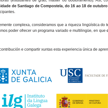
outoras (estudantes de grao, máster ou doutoramento). Así,
sidade de Santiago de Compostela, do 16 ao 18 de outubro
cipantes.
memente complexa, consideramos que a riqueza lingüística do t
amos poder ofrecer un programa variado e multilingüe, en que
contribución e compartir xuntas esta experiencia única de apr