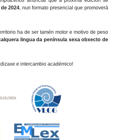
 comprácenos anunciar que a próxima edición se
 de 2024
, nun formato presencial que promoverá
erritorio ha de ser tamén motor e motivo de peso
calquera lingua da península sexa obxecto de
endizaxe e intercambio académico!