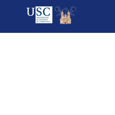
Saltar
ao
contido