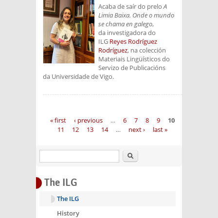
Acaba de saír do prelo
A
Limia Baixa. Onde o mundo
se chama en galego
,
da investigadora do
ILG
Reyes Rodríguez
Rodríguez
, na colección
Materiais Lingüísticos do
Servizo de Publicacións
da Universidade de Vigo.
Pages
« first
‹ previous
…
6
7
8
9
10
11
12
13
14
…
next ›
last »
Search
The ILG
The ILG
History