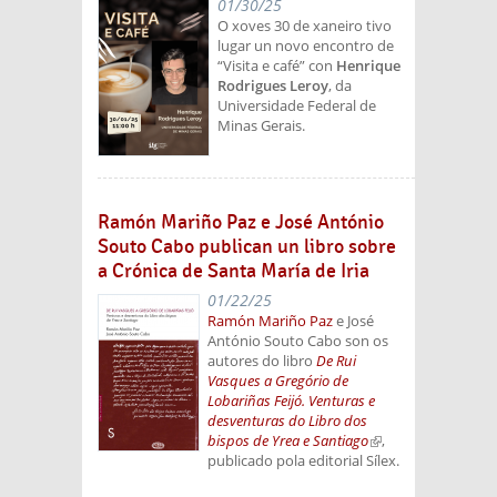
01/30/25
O xoves 30 de xaneiro tivo
lugar un novo encontro de
“Visita e café” con
Henrique
Rodrigues Leroy
, da
Universidade Federal de
Minas Gerais.
Ramón Mariño Paz e José António
Souto Cabo publican un libro sobre
a Crónica de Santa María de Iria
01/22/25
Ramón Mariño Paz
e José
António Souto Cabo son os
autores do libro
De Rui
Vasques a Gregório de
Lobariñas Feijó. Venturas e
desventuras do Libro dos
bispos de Yrea e Santiago
(link is
,
publicado pola editorial Sílex.
external)