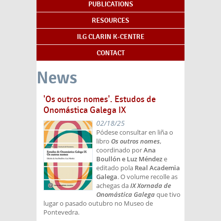
PUBLICATIONS
RESOURCES
ILG CLARIN K-CENTRE
CONTACT
News
'Os outros nomes'. Estudos de
Onomástica Galega IX
02/18/25
Pódese consultar en liña o
libro
Os outros nomes
,
coordinado por
Ana
Boullón e Luz Méndez
e
editado pola
Real Academia
Galega
. O volume recolle as
achegas da
IX Xornada de
Onomástica Galega
que tivo
lugar o pasado outubro no Museo de
Pontevedra.