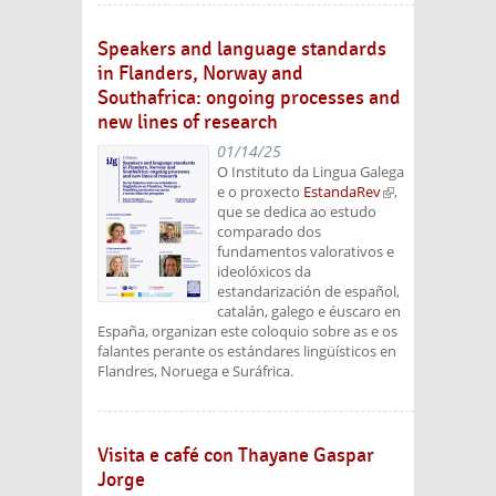
Speakers and language standards
in Flanders, Norway and
Southafrica: ongoing processes and
new lines of research
01/14/25
O Instituto da Lingua Galega
e o proxecto
EstandaRev
(link is
,
que se dedica ao estudo
external)
comparado dos
fundamentos valorativos e
ideolóxicos da
estandarización de español,
catalán, galego e éuscaro en
España, organizan este coloquio sobre as e os
falantes perante os estándares lingüísticos en
Flandres, Noruega e Suráfrica.
Visita e café con Thayane Gaspar
Jorge