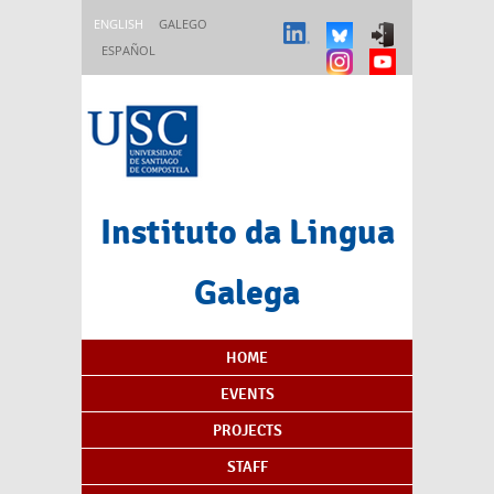
Skip to main content
ENGLISH
GALEGO
ESPAÑOL
Instituto da Lingua
Galega
Content Index
HOME
EVENTS
PROJECTS
STAFF