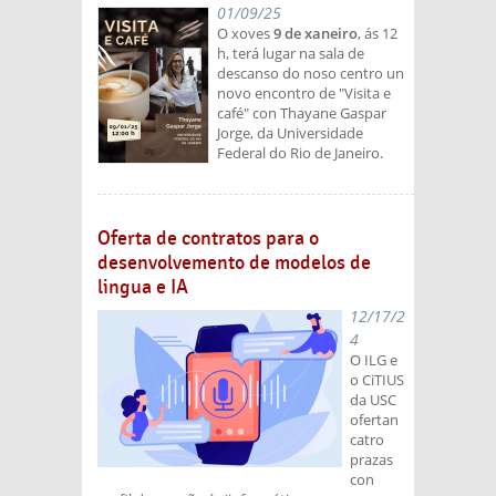
01/09/25
O xoves
9 de xaneiro
, ás 12
h, terá lugar na sala de
descanso do noso centro un
novo encontro de "Visita e
café" con Thayane Gaspar
Jorge, da Universidade
Federal do Rio de Janeiro.
Oferta de contratos para o
desenvolvemento de modelos de
lingua e IA
12/17/2
4
O ILG e
o CiTIUS
da USC
ofertan
catro
prazas
con