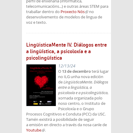
perfil de enxeñaría (informática,
telecomunicacións...) e outras áreas STEM para
traballar dentro do
Proxecto Nós
(link is
no
desenvolvemento de modelos de lingua de
external)
voz e texto.
LingüisticaMente IV. Diálogos entre
a lingüística, a psicoloxía e a
psicolingüística
12/13/24
O
13 de decembro
terá lugar
no ILG unha nova edición
de
LingüisticaMente. Diálogos
entre a lingüística, a
psicoloxía e a psicolingüística
,
xornada organizada polo
noso centro, o Instituto de
Psicoloxía e o Grupo
Procesos Cognitivos e Conduta (PCC) da USC.
Tamén existirá a posibilidade de seguir
a emisión en directo a través da nosa canle de
Youtube
(link is external)
.