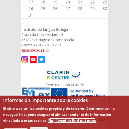
17
18
19
20
21
22
23
24
25
26
27
28
29
30
31
Instituto da Lingua Galega
Praza da Universidade, 4
15782 Santiago de Compostela
Phone: (+34) 881 812 815
ilgsec@usc.gal
(link sends e-mail)
Centro de prácticas de
Información importante sobre cookies
El sitio web utiliza cookies propias y de terceros. Continuar con la
navegación supone aceptar el almacenamiento de información
Sitemap
Cookies policy
Legal notice
Contact
vinculada a estas cookies.
No, I want to find out more