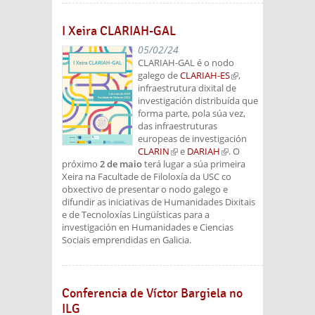
I Xeira CLARIAH-GAL
05/02/24
CLARIAH-GAL é o nodo
galego de
CLARIAH-ES
(link is
,
infraestrutura dixital de
external)
investigación distribuída que
forma parte, pola súa vez,
das infraestruturas
europeas de investigación
CLARIN
(link is external)
e
DARIAH
(link is
. O
próximo
2 de maio
terá lugar a súa primeira
external)
Xeira na Facultade de Filoloxía da USC co
obxectivo de presentar o nodo galego e
difundir as iniciativas de Humanidades Dixitais
e de Tecnoloxías Lingüísticas para a
investigación en Humanidades e Ciencias
Sociais emprendidas en Galicia.
Conferencia de Víctor Bargiela no
ILG