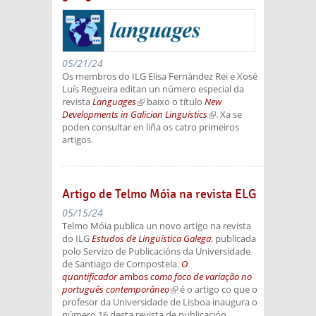
05/21/24
Os membros do ILG Elisa Fernández Rei e Xosé
Luís Regueira editan un número especial da
revista
Languages
(link is external)
baixo o título
New
Developments in Galician Linguistics
(link is
. Xa se
poden consultar en liña os catro primeiros
external)
artigos.
Artigo de Telmo Móia na revista ELG
05/15/24
Telmo Móia publica un novo artigo na revista
do ILG
Estudos de Lingüística Galega
, publicada
polo Servizo de Publicacións da Universidade
de Santiago de Compostela.
O
quantificador
ambos
como foco de variação no
português contemporâneo
(link is external)
é o artigo co que o
profesor da Universidade de Lisboa inaugura o
número 16 desta revista de publicación