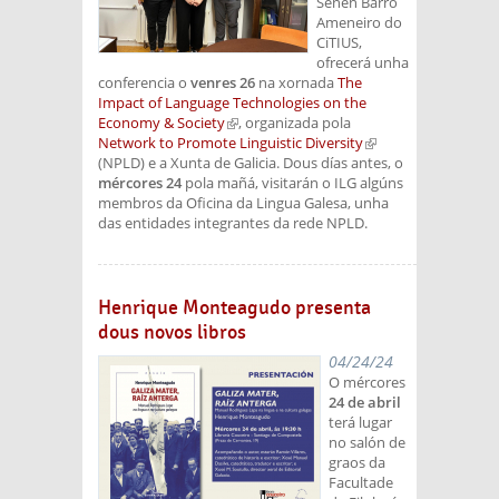
Senén Barro
Ameneiro do
CiTIUS,
ofrecerá unha
conferencia o
venres 26
na xornada
The
Impact of Language Technologies on the
Economy & Society
(link is external)
, organizada pola
Network to Promote Linguistic Diversity
(link is
(NPLD) e a Xunta de Galicia. Dous días antes, o
external)
mércores 24
pola mañá, visitarán o ILG algúns
membros da Oficina da Lingua Galesa, unha
das entidades integrantes da rede NPLD.
Henrique Monteagudo presenta
dous novos libros
04/24/24
O mércores
24 de abril
terá lugar
no salón de
graos da
Facultade