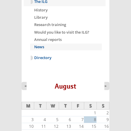
The ILG
History
Library
Research training
Would you like to visit the ILG?
Annual reports
News
Directory
August
«
»
M
T
W
T
F
S
S
1
2
3
4
5
6
7
8
9
10
11
12
13
14
15
16