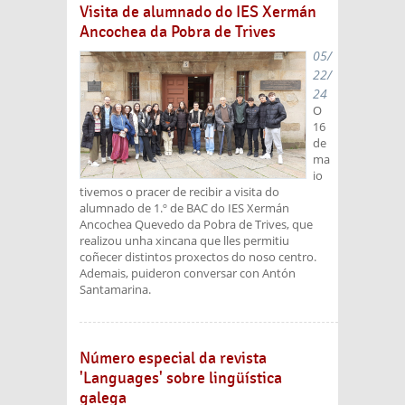
Visita de alumnado do IES Xermán
Ancochea da Pobra de Trives
05/
22/
24
O
16
de
ma
io
tivemos o pracer de recibir a visita do
alumnado de 1.º de BAC do IES Xermán
Ancochea Quevedo da Pobra de Trives, que
realizou unha xincana que lles permitiu
coñecer distintos proxectos do noso centro.
Ademais, puideron conversar con Antón
Santamarina.
Número especial da revista
'Languages' sobre lingüística
galega