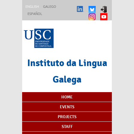
Skip to main content
ENGLISH
GALEGO
ESPAÑOL
Instituto da Lingua
Galega
Content Index
HOME
EVENTS
PROJECTS
STAFF