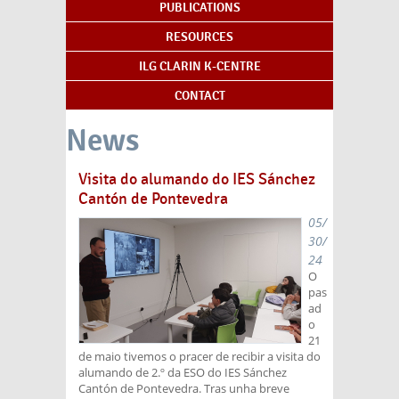
PUBLICATIONS
RESOURCES
ILG CLARIN K-CENTRE
CONTACT
News
Visita do alumando do IES Sánchez
Cantón de Pontevedra
05/
30/
24
O
pas
ad
o
21
de maio tivemos o pracer de recibir a visita do
alumando de 2.º da ESO do IES Sánchez
Cantón de Pontevedra. Tras unha breve