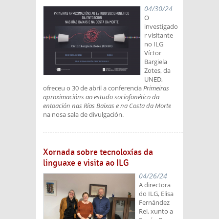
04/30/24
O
investigado
r visitante
no ILG
Víctor
Bargiela
Zotes, da
UNED,
ofreceu o 30 de abril a conferencia
Primeiras
aproximacións ao estudo sociofonético da
entoación nas Rías Baixas e na Costa da Morte
na nosa sala de divulgación.
Xornada sobre tecnoloxías da
linguaxe e visita ao ILG
04/26/24
A directora
do ILG, Elisa
Fernández
Rei, xunto a