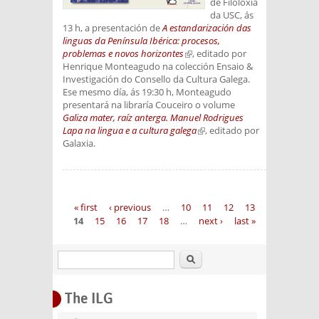
de Filoloxía
da USC, ás
13 h, a presentación de
A estandarización das
linguas da Península Ibérica: procesos,
problemas e novos horizontes
(link is external)
, editado por
Henrique Monteagudo na colección Ensaio &
Investigación do Consello da Cultura Galega.
Ese mesmo día, ás 19:30 h, Monteagudo
presentará na libraría Couceiro o volume
Galiza mater, raíz anterga. Manuel Rodrigues
Lapa na lingua e a cultura galega
(link is external)
, editado por
Galaxia.
Pages
« first
‹ previous
…
10
11
12
13
14
15
16
17
18
…
next ›
last »
Search
The ILG