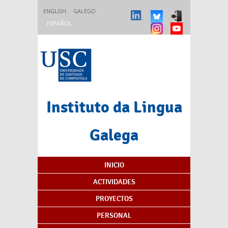
Pasar al contenido principal
ENGLISH
GALEGO
ESPAÑOL
Instituto da Lingua
Galega
Índice de contenidos
INICIO
ACTIVIDADES
PROYECTOS
PERSONAL