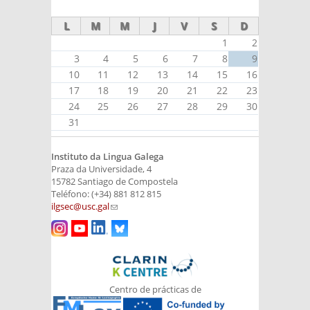
L
M
M
J
V
S
D
1
2
3
4
5
6
7
8
9
10
11
12
13
14
15
16
17
18
19
20
21
22
23
24
25
26
27
28
29
30
31
Instituto da Lingua Galega
Praza da Universidade, 4
15782 Santiago de Compostela
Teléfono: (+34) 881 812 815
ilgsec@usc.gal
(link sends e-mail)
Centro de prácticas de