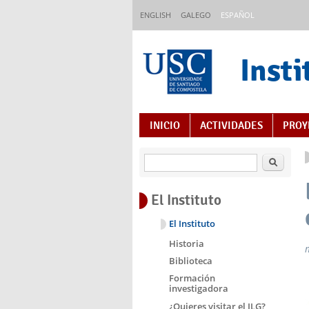
Pasar al contenido principal
ENGLISH
GALEGO
ESPAÑOL
Insti
Índice de contenido
INICIO
ACTIVIDADES
PROY
Buscar
El Instituto
El Instituto
Historia
Biblioteca
Formación
investigadora
¿Quieres visitar el ILG?