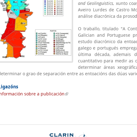
and Geolinguistics,
xunto coa
Aveiro Lurdes de Castro M
análise diacrónica da prosod
O traballo, titulado "A Con
Galician and Portuguese pr
estudo diacrónico da entoac
galego e portugués emprega
última década, ademais 
cuantitativo para medir as 
determinar áreas xeográfi
determinar o grao de separación entre as entoacións das dúas var
Ligazóns
Información sobre a publicación
(link is external)