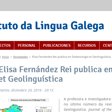
tuto da Lingua Galega
s
ECTOS
PERSONAL
PUBLICACIONES
RECURSOS
CENT
Se encuentra usted aquí
Inicio
»
Novedades
»
Elisa Fernández Rei publica en Dialectologia et Geolinguística
Elisa Fernández Rei publica e
et Geolinguística
martes, diciembre 20, 2016 - 20:15
A profesora e investigadora
no último número da rev
Geolinguistica. Journal of the