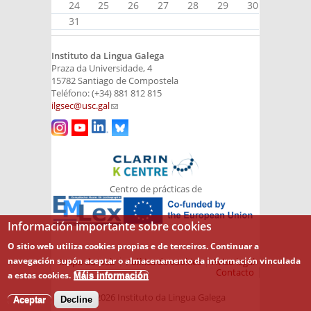
24
25
26
27
28
29
30
31
Instituto da Lingua Galega
Praza da Universidade, 4
15782 Santiago de Compostela
Teléfono: (+34) 881 812 815
ilgsec@usc.gal
(link sends e-mail)
Centro de prácticas de
Información importante sobre cookies
O sitio web utiliza cookies propias e de terceiros. Continuar a
navegación supón aceptar o almacenamento da información vinculada
Mapa do web
Política de cookies
Aviso legal
Contacto
a estas cookies.
Máis información
© 2026 Instituto da Lingua Galega
Aceptar
Decline