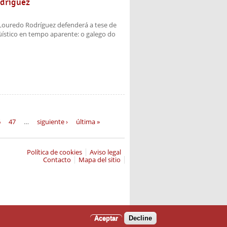
odríguez
Louredo Rodríguez defenderá a tese de
ístico en tempo aparente: o galego do
6
47
…
siguiente ›
última »
Política de cookies
Aviso legal
Contacto
Mapa del sitio
Aceptar
Decline