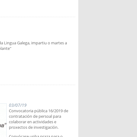
da Lingua Galega, impartiu o martes a
lante"
03/07/19
Convocatoria pública 16/2019 de
contratación de persoal para
colaborar en actividades e
proxectos de investigación.
Convócase unha praza para o