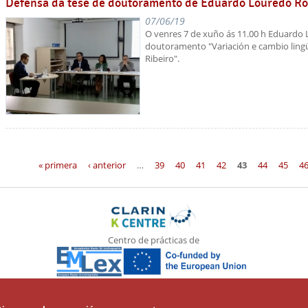
Defensa da tese de doutoramento de Eduardo Louredo R
07/06/19
O venres 7 de xuño ás 11.00 h Eduardo 
doutoramento "Variación e cambio lingü
Ribeiro".
Páginas
« primera
‹ anterior
…
39
40
41
42
43
44
45
4
Centro de prácticas de