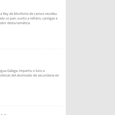
ña Rey de Monforte de Lemos recolleu
ado co pan, xunto a refráns, cantigas e
redor desta temática.
ngua Galega, impartiu o luns a
güísticas del alumnado de secundaria en