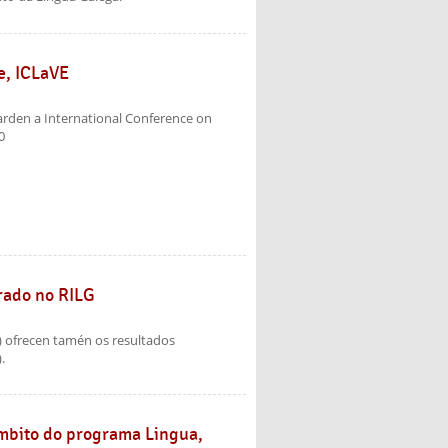
e, ICLaVE
arden a International Conference on
0
grado no RILG
) ofrecen tamén os resultados
.
ámbito do programa Lingua,