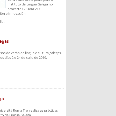
Instituto da Lingua Galega no
proxecto GEOARPAD-
ción e Innovación
lo.
legas
sos de verán de lingua e cultura galegas,
 días 2 e 24 de xullo de 2019.
ga
versità Roma Tre, realiza as prácticas
uto da Lingua Galega.