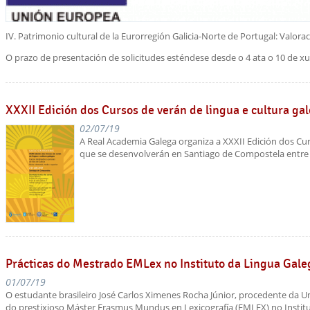
IV. Patrimonio cultural de la Eurorregión Galicia-Norte de Portugal: Valora
O prazo de presentación de solicitudes esténdese desde o 4 ata o 10 de xul
XXXII Edición dos Cursos de verán de lingua e cultura ga
02/07/19
A Real Academia Galega organiza a XXXII Edición dos Cur
que se desenvolverán en Santiago de Compostela entre os
Prácticas do Mestrado EMLex no Instituto da Lingua Gale
01/07/19
O estudante brasileiro José Carlos Ximenes Rocha Júnior, procedente da Uni
do prestixioso Máster Erasmus Mundus en Lexicografía (EMLEX) no Instit