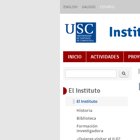
Pasar al contenido principal
ENGLISH
GALEGO
ESPAÑOL
Insti
Índice de contenido
INICIO
ACTIVIDADES
PROY
Buscar
El Instituto
El Instituto
Historia
Biblioteca
Formación
investigadora
¿Quieres visitar el ILG?