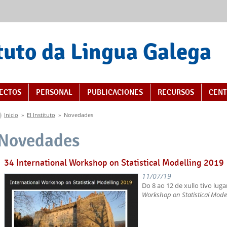
tuto da Lingua Galega
s
ECTOS
PERSONAL
PUBLICACIONES
RECURSOS
CENT
Se encuentra usted aquí
Inicio
»
El Instituto
»
Novedades
Novedades
34 International Workshop on Statistical Modelling 2019
11/07/19
Do 8 ao 12 de xullo tivo lug
Workshop on Statistical Mode