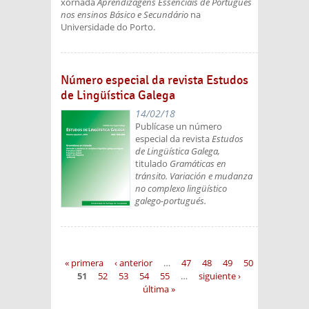
xornada
Aprendizagens Essenciais de Português
nos ensinos Básico e Secundário
na
Universidade do Porto.
Número especial da revista Estudos
de Lingüística Galega
14/02/18
Publícase un número
especial da revista
Estudos
de Lingüística Galega,
titulado
Gramáticas en
tránsito. Variación e mudanza
no complexo lingüístico
galego-portugués.
Páginas
« primera
‹ anterior
…
47
48
49
50
51
52
53
54
55
…
siguiente ›
última »