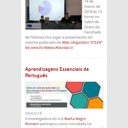
14 de
marzo de
2018 ás 13
horas no
Salón de
Graos da
Facultade
de Filoloxía tivo lugar a presentación do
volume publicado do
Atlas Llingüístico “ETLEN”
da zona Eo-Navia (Asturias)
(link is external)
.
Aprendizagens Essenciais de
Português
09/03/18
A investigadora do ILG
Marta Negro
Romero
participou como convidada na