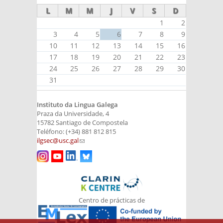
L
M
M
J
V
S
D
1
2
3
4
5
6
7
8
9
10
11
12
13
14
15
16
17
18
19
20
21
22
23
24
25
26
27
28
29
30
31
Instituto da Lingua Galega
Praza da Universidade, 4
15782 Santiago de Compostela
Teléfono: (+34) 881 812 815
ilgsec@usc.gal
(link sends e-mail)
Centro de prácticas de