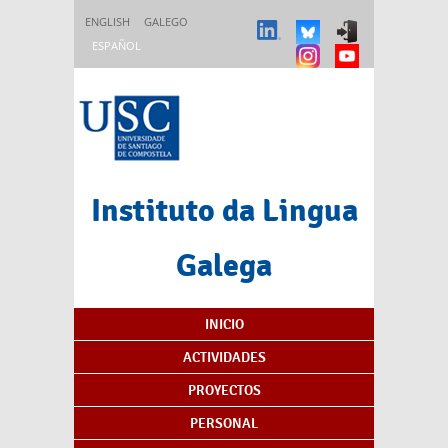
Pasar al contenido principal
ENGLISH
GALEGO
ESPAÑOL
Instituto da Lingua
Galega
Índice de contenidos
INICIO
ACTIVIDADES
PROYECTOS
PERSONAL