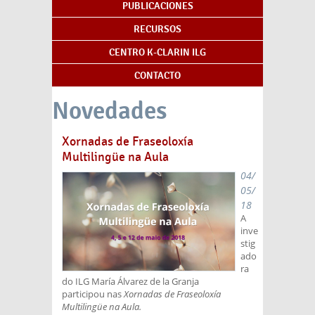
PUBLICACIONES
RECURSOS
CENTRO K-CLARIN ILG
CONTACTO
Novedades
Xornadas de Fraseoloxía
Multilingüe na Aula
04/
05/
18
A
inve
stig
ado
ra
do ILG María Álvarez de la Granja
participou nas
Xornadas de Fraseoloxía
Multilingüe na Aula.