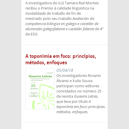
A investigadora do ILG Tamara Rial Montes
recibiu o Premio á calidade lingüística na
modalidade de traballo de fin de
mestrado polo seu traballo
Avaliación da
competencia bilingüe en galego e castelán de
alumnado galegofalante e castelán falante de 4º
da ESO.
A toponímia em foco: princípios,
métodos, enfoques
05/04/18
Os investigadores Rosario
Álvarez e Xulio Sousa
participan como editores
convidados no número 25
da revista
Guavira Letras,
que leva por título
A
toponímia em foco: princípios,
métodos, enfoques.