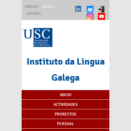
Ir o contido principal
ENGLISH
GALEGO
ESPAÑOL
Instituto da Lingua
Galega
Índice de contidos
INICIO
ACTIVIDADES
PROXECTOS
PERSOAL