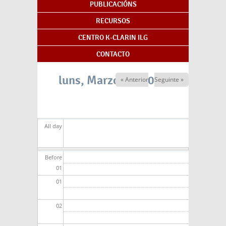
PUBLICACIÓNS
RECURSOS
CENTRO K-CLARIN ILG
CONTACTO
luns, Marzo 31, 2025
« Anterior
Seguinte »
All day
Before
01
01
02