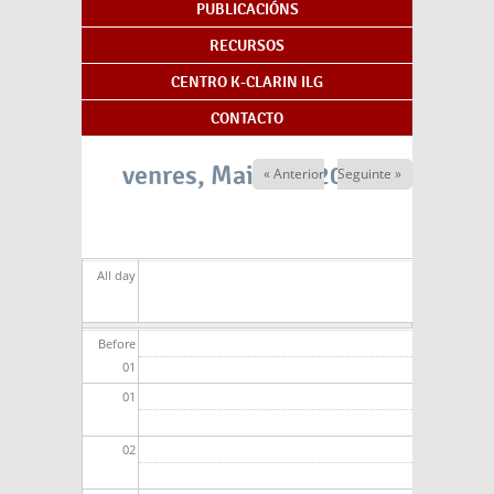
PUBLICACIÓNS
RECURSOS
CENTRO K-CLARIN ILG
CONTACTO
venres, Maio 29, 2026
« Anterior
Seguinte »
All day
Before
01
01
02