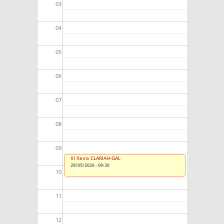
03
04
05
06
07
08
09
III Xeira CLARIAH-GAL
29/05/2026 - 09:30
10
11
12