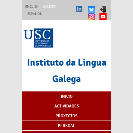
Ir o contido principal
ENGLISH
GALEGO
ESPAÑOL
Instituto da Lingua
Galega
Índice de contidos
INICIO
ACTIVIDADES
PROXECTOS
PERSOAL