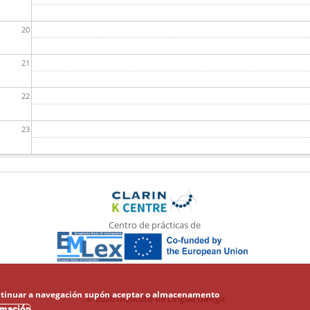
20
21
22
23
Centro de prácticas de
 Continuar a navegación supón aceptar o almacenamento
© 2026 Instituto da Lingua Galega
rmación