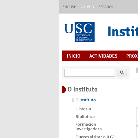
Ir o contido principal
ENGLISH
GALEGO
ESPAÑOL
Insti
Índice de contidos
INICIO
ACTIVIDADES
PROX
Buscar
O Instituto
O Instituto
Historia
Biblioteca
Formación
investigadora
Queres visitar o ILG?