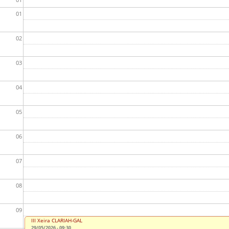
01
02
03
04
05
06
07
08
09
III Xeira CLARIAH-GAL
29/05/2026 - 09:30