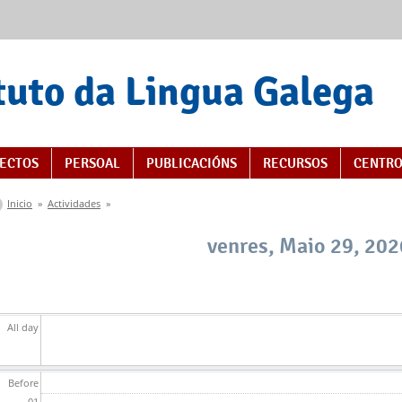
tuto da Lingua Galega
ECTOS
PERSOAL
PUBLICACIÓNS
RECURSOS
CENTRO
Vostede está aquí
Inicio
»
Actividades
»
venres, Maio 29, 202
All day
Before
01