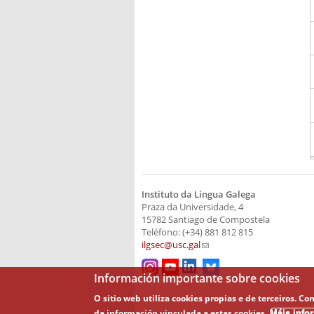
Instituto da Lingua Galega
Praza da Universidade, 4
15782 Santiago de Compostela
Teléfono: (+34) 881 812 815
ilgsec@usc.gal
(link sends e-mail)
Información importante sobre cookies
O sitio web utiliza cookies propias e de terceiros.
da información vinculada a estas cookies.
Máis info