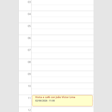
03
04
05
06
07
08
09
10
Visita e café con João Víctor Lima
11
02/06/2026 - 11:00
12