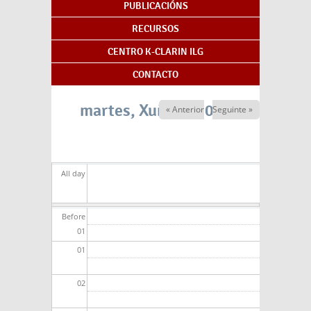
PUBLICACIÓNS
RECURSOS
CENTRO K-CLARIN ILG
CONTACTO
martes, Xuño 2, 2026
« Anterior
Seguinte »
All day
Before
01
01
02