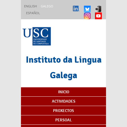
Ir o contido principal
ENGLISH
GALEGO
ESPAÑOL
Instituto da Lingua
Galega
Índice de contidos
INICIO
ACTIVIDADES
PROXECTOS
PERSOAL