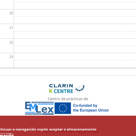
20
21
22
23
Centro de prácticas de
 Continuar a navegación supón aceptar o almacenamento
© 2026 Instituto da Lingua Galega
rmación