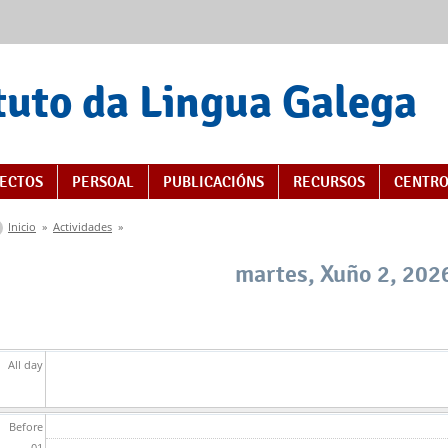
tuto da Lingua Galega
ECTOS
PERSOAL
PUBLICACIÓNS
RECURSOS
CENTRO
Vostede está aquí
Inicio
»
Actividades
»
martes, Xuño 2, 202
All day
Before
01