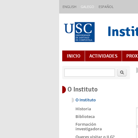
Ir o contido principal
ENGLISH
GALEGO
ESPAÑOL
Insti
Índice de contidos
INICIO
ACTIVIDADES
PROX
Buscar
O Instituto
O Instituto
Historia
Biblioteca
Formación
investigadora
Queres visitar o ILG?