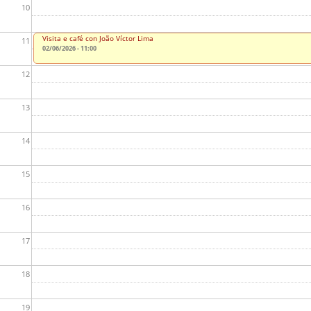
10
Visita e café con João Víctor Lima
11
02/06/2026 - 11:00
12
13
14
15
16
17
18
19