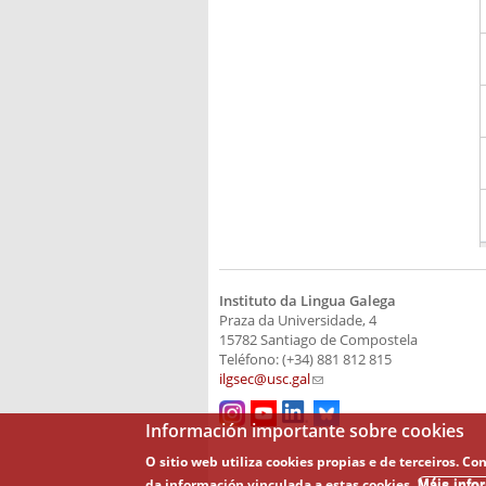
Instituto da Lingua Galega
Praza da Universidade, 4
15782 Santiago de Compostela
Teléfono: (+34) 881 812 815
ilgsec@usc.gal
(link sends e-mail)
Información importante sobre cookies
O sitio web utiliza cookies propias e de terceiros.
da información vinculada a estas cookies.
Máis info