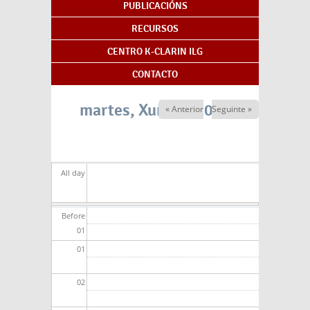
PUBLICACIÓNS
RECURSOS
CENTRO K-CLARIN ILG
CONTACTO
martes, Xuño 2, 2026
« Anterior
Seguinte »
All day
Before
01
01
02