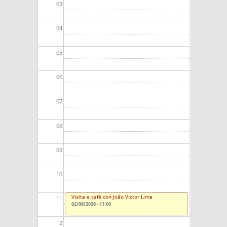
03
04
05
06
07
08
09
10
Visita e café con João Víctor Lima
11
02/06/2026 - 11:00
12