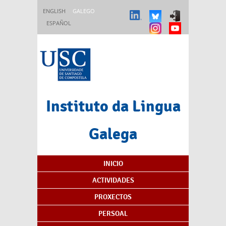
Ir o contido principal
ENGLISH
GALEGO
ESPAÑOL
Instituto da Lingua
Galega
Índice de contidos
INICIO
ACTIVIDADES
PROXECTOS
PERSOAL