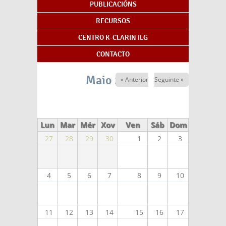
PUBLICACIÓNS
RECURSOS
CENTRO K-CLARIN ILG
CONTACTO
Maio 2026
« Anterior
Seguinte »
Lun
Mar
Mér
Xov
Ven
Sáb
Dom
27
28
29
30
1
2
3
4
5
6
7
8
9
10
11
12
13
14
15
16
17