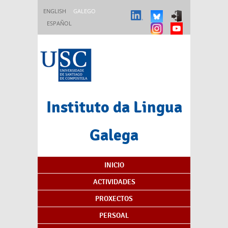
Ir o contido principal
ENGLISH
GALEGO
ESPAÑOL
Instituto da Lingua
Galega
Índice de contidos
INICIO
ACTIVIDADES
PROXECTOS
PERSOAL