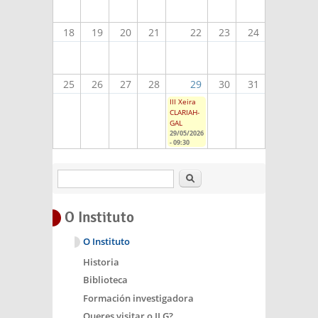
18
19
20
21
22
23
24
25
26
27
28
29
30
31
III Xeira
CLARIAH-
GAL
29/05/2026
- 09:30
Buscar
O Instituto
O Instituto
Historia
Biblioteca
Formación investigadora
Queres visitar o ILG?