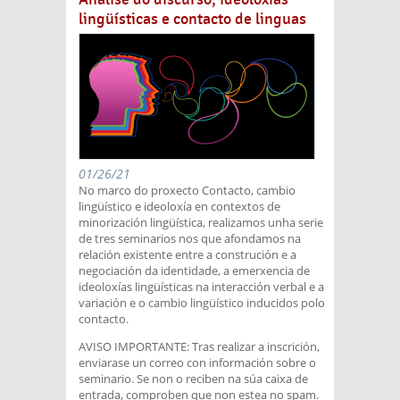
lingüísticas e contacto de linguas
01/26/21
No marco do proxecto Contacto, cambio
lingüístico e ideoloxía en contextos de
minorización lingüística, realizamos unha serie
de tres seminarios nos que afondamos na
relación existente entre a construción e a
negociación da identidade, a emerxencia de
ideoloxías lingüísticas na interacción verbal e a
variación e o cambio lingüístico inducidos polo
contacto.
AVISO IMPORTANTE: Tras realizar a inscrición,
enviarase un correo con información sobre o
seminario. Se non o reciben na súa caixa de
entrada, comproben que non estea no spam.