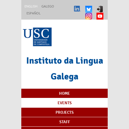
Skip to main content
ENGLISH
GALEGO
ESPAÑOL
Instituto da Lingua
Galega
Content Index
HOME
EVENTS
PROJECTS
STAFF