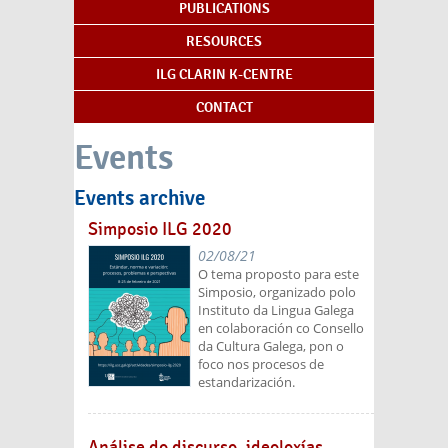
PUBLICATIONS
RESOURCES
ILG CLARIN K-CENTRE
CONTACT
Events
Events archive
Simposio ILG 2020
02/08/21
O tema proposto para este
Simposio, organizado polo
Instituto da Lingua Galega
en colaboración co Consello
da Cultura Galega, pon o
foco nos procesos de
estandarización.
Análise do discurso, ideoloxías