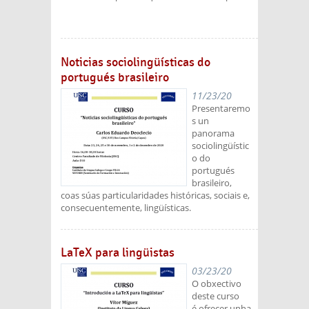
Noticias sociolingüísticas do
portugués brasileiro
11/23/20
Presentaremo
s un
panorama
sociolingüístic
o do
portugués
brasileiro,
coas súas particularidades históricas, sociais e,
consecuentemente, lingüísticas.
LaTeX para lingüistas
03/23/20
O obxectivo
deste curso
é ofrecer unha