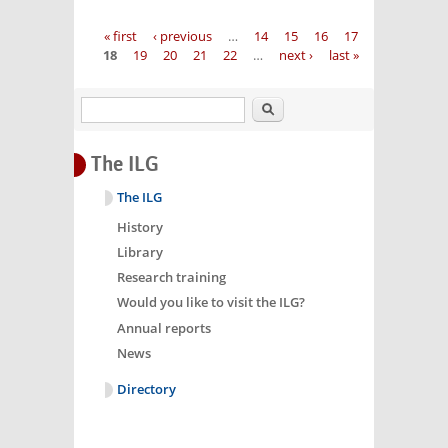
Pages
« first
‹ previous
…
14
15
16
17
18
19
20
21
22
…
next ›
last »
Search
The ILG
The ILG
History
Library
Research training
Would you like to visit the ILG?
Annual reports
News
Directory