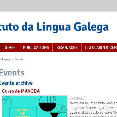
tuto da Lingua Galega
STAFF
PUBLICATIONS
RESOURCES
ILG CLARIN K-CE
You are here
Home
»
Events
Events
Events archive
Curso de MAXQDA
07/20/23
Neste curso, impartido pola pr
do grupo de investigación
Met
potencialidades do sofware 