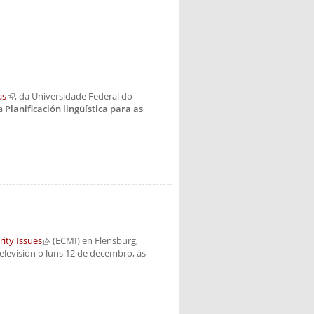
as
(link is external)
, da Universidade Federal do
ia
Planificación lingüística para as
ity Issues
(link is external)
(ECMI) en Flensburg,
elevisión o luns 12 de decembro, ás