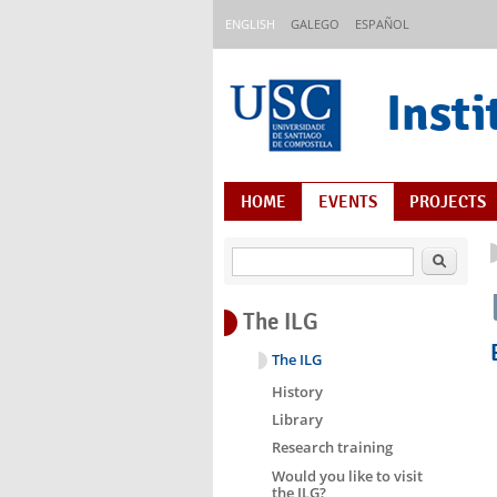
Skip to main content
ENGLISH
GALEGO
ESPAÑOL
Insti
Content Index
HOME
EVENTS
PROJECTS
Search
The ILG
The ILG
History
Library
Research training
Would you like to visit
the ILG?