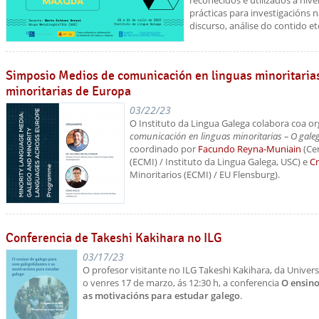
recoñecidos e utilizados a nive
prácticas para investigacións n
discurso, análise do contido etc
Simposio Medios de comunicación en linguas minoritarias
minoritarias de Europa
03/22/23
O Instituto da Lingua Galega colabora coa o
comunicación en linguas minoritarias – O galeg
coordinado por
Facundo Reyna-Muniain
(Ce
(ECMI) / Instituto da Lingua Galega, USC) e
Cr
Minoritarios (ECMI) / EU Flensburg).
Conferencia de Takeshi Kakihara no ILG
03/17/23
O profesor visitante no ILG Takeshi Kakihara, da Univer
o venres 17 de marzo, ás 12:30 h, a conferencia
O ensino
as motivacións para estudar galego
.