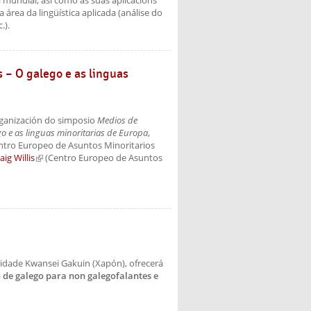
l mundial, así como as súas aplicacións
a área da lingüística aplicada (análise do
.).
 – O galego e as linguas
rganización do simposio
Medios de
o e as linguas minoritarias de Europa
,
ntro Europeo de Asuntos Minoritarios
aig Willis
(link is external)
(Centro Europeo de Asuntos
sidade Kwansei Gakuin (Xapón), ofrecerá
 de galego para non galegofalantes e