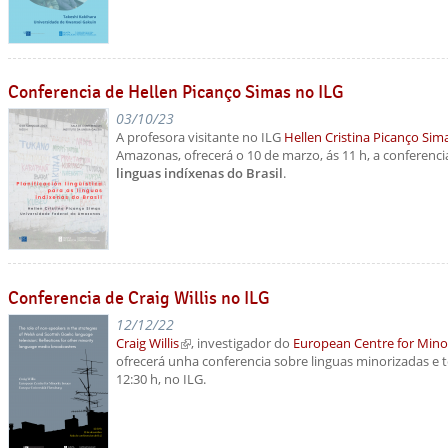
Conferencia de Hellen Picanço Simas no ILG
03/10/23
A profesora visitante no ILG
Hellen Cristina Picanço Sim
Amazonas, ofrecerá o 10 de marzo, ás 11 h, a conferenc
linguas indíxenas do Brasil
.
Conferencia de Craig Willis no ILG
12/12/22
Craig Willis
(link is external)
, investigador do
European Centre for Minor
ofrecerá unha conferencia sobre linguas minorizadas e t
12:30 h, no ILG.