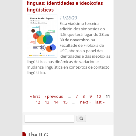
linguas: identidades e ideoloxías
lingüísticas
11/28/23
Esta vixésimo terceira
edición dos simposios do
ILG, que terá lugar do
28 ao
30 de novembro
na
Facultade de Filoloxía da
USC, aborda o papel das
identidades e das ideoloxías
lingüísticas nas dinámicas de variación e
mudanza lingüística en contextos de contacto
lingüístico.
Pages
« first
‹ previous
…
7
8
9
10
11
12
13
14
15
…
next ›
last »
Search
The ILG