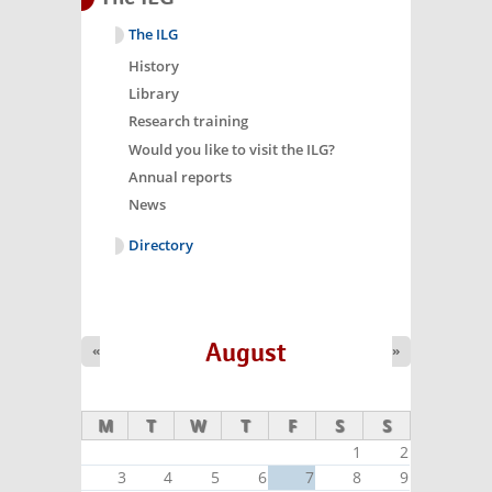
The ILG
History
Library
Research training
Would you like to visit the ILG?
Annual reports
News
Directory
August
«
»
M
T
W
T
F
S
S
1
2
3
4
5
6
7
8
9