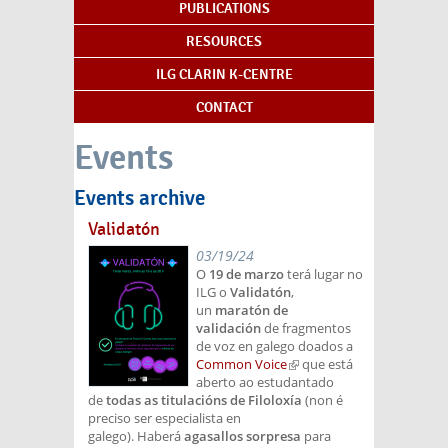
PUBLICATIONS
RESOURCES
ILG CLARIN K-CENTRE
CONTACT
Events
Events archive
Validatón
03/19/24
O
19 de marzo
terá lugar no
ILG o
Validatón
,
un
maratón de
validación
de fragmentos
de voz en galego doados a
Common Voice
(link is
que está
aberto ao estudantado
external)
de
todas as titulacións de Filoloxía
(non é
preciso ser especialista en
galego). Haberá
agasallos sorpresa
para