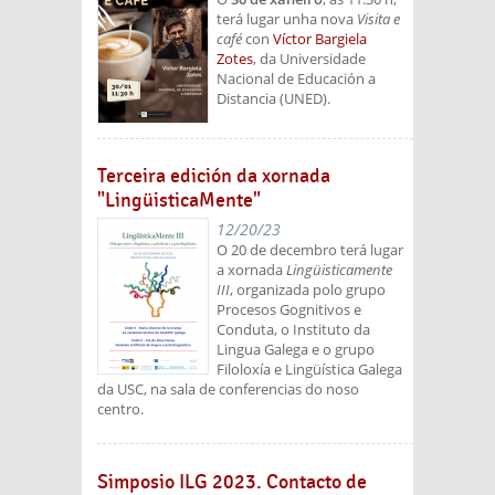
terá lugar unha nova
Visita e
café
con
Víctor Bargiela
Zotes
, da Universidade
Nacional de Educación a
Distancia (UNED).
Terceira edición da xornada
"LingüisticaMente"
12/20/23
O 20 de decembro terá lugar
a xornada
Lingüisticamente
III
, organizada polo grupo
Procesos Gognitivos e
Conduta, o Instituto da
Lingua Galega e o grupo
Filoloxía e Lingüística Galega
da USC, na sala de conferencias do noso
centro.
Simposio ILG 2023. Contacto de