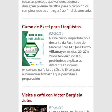
todas as persoas que validen, ademais
dun
gran premio de 100€
para o campión ou
campioa, que se entregará ao final da xornada.
Curso de Excel para Lingüistas
02/20/24
Neste curso, impartido pola
docente da Facultade de
Matemáticas
M.ª José Ginzo
Villamayor
os días
20, 27 e
29 de febreiro
no ILG,
preténdese explicar as
diferentes funcións
existentes na folla de cálculo Excel para
automatizar traballos que permitan a
preparación
Visita e café con Víctor Bargiela
Zotes
01/30/24
O
30 de xaneiro
, ás 11:30 h,