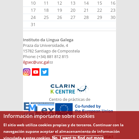
10
11
12
13
14
15
16
17
18
19
20
21
22
23
24
25
26
27
28
29
30
31
Instituto da Lingua Galega
Praza da Universidade, 4
15782 Santiago de Compostela
Phone: (+34) 881 812 815
ilgsec@usc.gal
(link sends e-mail)
Centro de prácticas de
Información importante sobre cookies
El sitio web utiliza cookies propias y de terceros. Continuar con la
navegación supone aceptar el almacenamiento de información
Sitemap
Cookies policy
Legal notice
Contact
vinculada a estas cookies.
No, I want to find out more