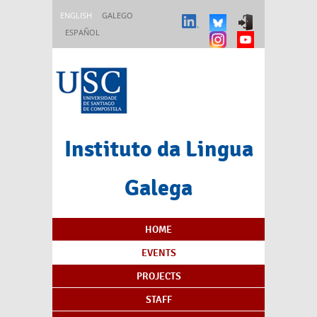
Skip to main content
ENGLISH
GALEGO
ESPAÑOL
Instituto da Lingua
Galega
Content Index
HOME
EVENTS
PROJECTS
STAFF