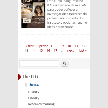
Este curso inaugúrase no
ILG a actividade
Visita e café
para poder coñecer a
investigación e intereses do
profesorado visitante do
Instituto e poder achegarlle
ideas e suxestións.
Pages
« first
‹ previous
…
9
10
11
12
13
14
15
16
17
…
next ›
last »
Search
The ILG
The ILG
History
Library
Research training