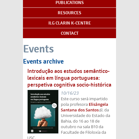
PUBLICATIONS
RESOURCES
ILG CLARIN K-CENTRE
CONTACT
Events
Events archive
Introdução aos estudos semântico-
lexicais em língua portuguesa:
perspetiva cognitiva socio-histórica
10/16/23
Este curso será impartido
pola profesora
Elisângela
Santana dos Santos
(link is
, da
Universidade do Estado da
external)
Bahia, do 16 ao 18 de
outubro na sala B10 da
Facultade de Filoloxía da
USC.