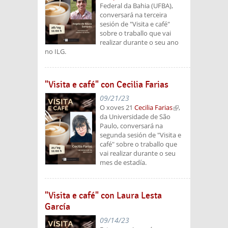
Federal da Bahia (UFBA),
conversará na terceira
sesión de "Visita e café"
sobre o traballo que vai
realizar durante o seu ano
no ILG.
"Visita e café" con Cecilia Farias
09/21/23
O xoves 21
Cecilia Farias
(link is
,
da Universidade de São
external)
Paulo, conversará na
segunda sesión de "Visita e
café" sobre o traballo que
vai realizar durante o seu
mes de estadía.
"Visita e café" con Laura Lesta
García
09/14/23