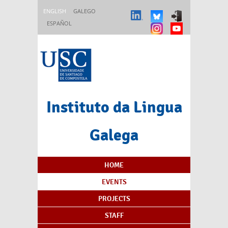
Skip to main content
ENGLISH
GALEGO
ESPAÑOL
Instituto da Lingua
Galega
Content Index
HOME
EVENTS
PROJECTS
STAFF