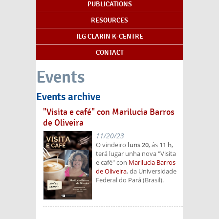
PUBLICATIONS
RESOURCES
ILG CLARIN K-CENTRE
CONTACT
Events
Events archive
"Visita e café" con Marilucia Barros
de Oliveira
11/20/23
O vindeiro
luns 20
, ás
11 h
,
terá lugar unha nova "Visita
e café" con
Marilucia Barros
de Oliveira
, da Universidade
Federal do Pará (Brasil).