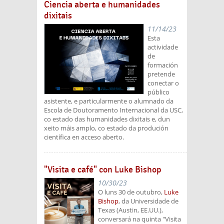
Ciencia aberta e humanidades
dixitais
11/14/23
Esta
actividade
de
formación
pretende
conectar o
público
asistente, e particularmente o alumnado da
Escola de Doutoramento Internacional da USC,
co estado das humanidades dixitais e, dun
xeito máis amplo, co estado da produción
científica en acceso aberto.
"Visita e café" con Luke Bishop
10/30/23
O luns 30 de outubro,
Luke
Bishop
, da Universidade de
Texas (Austin, EE.UU.),
conversará na quinta "Visita