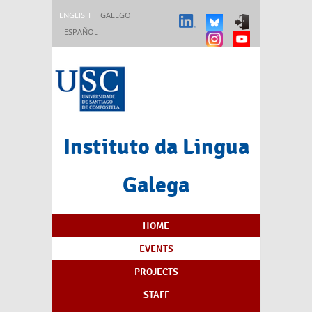
Skip to main content
ENGLISH
GALEGO
ESPAÑOL
Instituto da Lingua
Galega
Content Index
HOME
EVENTS
PROJECTS
STAFF