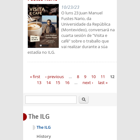
10/23/23
O luns 23 Juan Manuel
Fustes Nario, da
Universidade da República
(Montevideo), conversará na
cuarta sesión de "Visita e
café" sobre o traballo que
vai realizar durante a súa
estadía no ILG.
Pages
« first
‹ previous
…
8
9
10
11
12
13
14
15
16
…
next ›
last »
Search
The ILG
The ILG
History