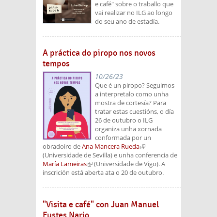
e café" sobre o traballo que
vai realizar no ILG ao longo
do seu ano de estadía.
A práctica do piropo nos novos
tempos
10/26/23
Que é un piropo? Seguimos
a interpretalo como unha
mostra de cortesía? Para
tratar estas cuestións, o día
26 de outubro o ILG
organiza unha xornada
conformada por un
obradoiro de
Ana Mancera Rueda
(link is
(Universidade de Sevilla) e unha conferencia de
external)
María Lameiras
(link is external)
(Universidade de Vigo). A
inscrición está aberta ata o 20 de outubro.
"Visita e café" con Juan Manuel
Fustes Nario