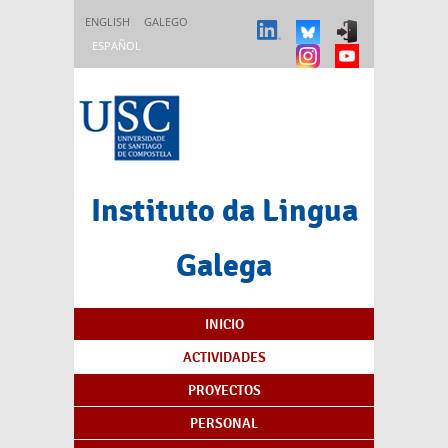
Pasar al contenido principal
ENGLISH
GALEGO
ESPAÑOL
Instituto da Lingua
Galega
Índice de contenidos
INICIO
ACTIVIDADES
PROYECTOS
PERSONAL