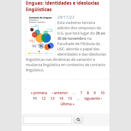
linguas: identidades e ideoloxías
lingüísticas
28/11/23
Esta vixésimo terceira
edición dos simposios do
ILG, que terá lugar do
28 ao
30 de novembro
na
Facultade de Filoloxía da
USC, aborda o papel das
identidades e das ideoloxías
lingüísticas nas dinámicas de variación e
mudanza lingüística en contextos de contacto
lingüístico.
Páginas
« primera
‹ anterior
…
7
8
9
10
11
12
13
14
15
…
siguiente ›
última »
Buscar