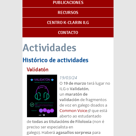
PUBLICACIONES
RECURSOS
CENTRO K-CLARIN ILG
CONTACTO
Actividades
Histórico de actividades
Validatón
19/03/24
O
19 de marzo
terá lugar no
ILG o
Validatón
,
un
maratón de
validación
de fragmentos
de voz en galego doados a
Common Voice
(link is
que está
aberto ao estudantado
external)
de
todas as titulacións de Filoloxía
(non é
preciso ser especialista en
galego). Haberá
agasallos sorpresa
para