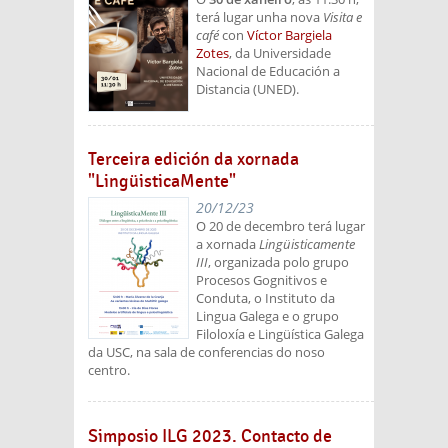
terá lugar unha nova
Visita e
café
con
Víctor Bargiela
Zotes
, da Universidade
Nacional de Educación a
Distancia (UNED).
Terceira edición da xornada
"LingüisticaMente"
20/12/23
O 20 de decembro terá lugar
a xornada
Lingüisticamente
III
, organizada polo grupo
Procesos Gognitivos e
Conduta, o Instituto da
Lingua Galega e o grupo
Filoloxía e Lingüística Galega
da USC, na sala de conferencias do noso
centro.
Simposio ILG 2023. Contacto de