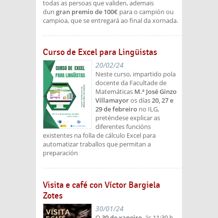
todas as persoas que validen, ademais
dun
gran premio de 100€
para o campión ou
campioa, que se entregará ao final da xornada.
Curso de Excel para Lingüistas
20/02/24
Neste curso, impartido pola
docente da Facultade de
Matemáticas
M.ª José Ginzo
Villamayor
os días
20, 27 e
29 de febreiro
no ILG,
preténdese explicar as
diferentes funcións
existentes na folla de cálculo Excel para
automatizar traballos que permitan a
preparación
Visita e café con Víctor Bargiela
Zotes
30/01/24
O
30 de xaneiro
, ás 11:30 h,