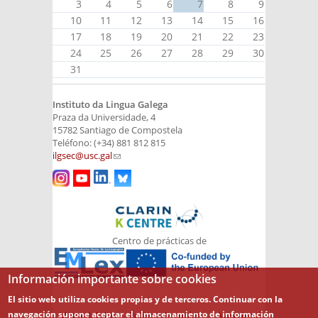
3
4
5
6
7
8
9
10
11
12
13
14
15
16
17
18
19
20
21
22
23
24
25
26
27
28
29
30
31
Instituto da Lingua Galega
Praza da Universidade, 4
15782 Santiago de Compostela
Teléfono: (+34) 881 812 815
ilgsec@usc.gal
(link sends e-mail)
Centro de prácticas de
Información importante sobre cookies
El sitio web utiliza cookies propias y de terceros. Continuar con la
navegación supone aceptar el almacenamiento de información
Mapa del sitio
Política de cookies
Aviso legal