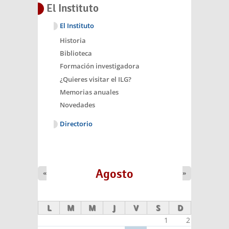
El Instituto
El Instituto
Historia
Biblioteca
Formación investigadora
¿Quieres visitar el ILG?
Memorias anuales
Novedades
Directorio
Agosto
«
»
L
M
M
J
V
S
D
1
2