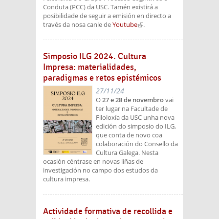
Conduta (PCC) da USC. Tamén existirá a
posibilidade de seguir a emisión en directo a
través da nosa canle de
Youtube
(link is external)
.
Simposio ILG 2024. Cultura
Impresa: materialidades,
paradigmas e retos epistémicos
27/11/24
O
27 e 28 de novembro
vai
ter lugar na Facultade de
Filoloxía da USC unha nova
edición do simposio do ILG,
que conta de novo coa
colaboración do Consello da
Cultura Galega. Nesta
ocasión céntrase en novas liñas de
investigación no campo dos estudos da
cultura impresa.
Actividade formativa de recollida e