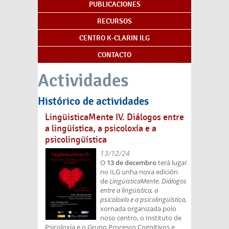
PUBLICACIONES
RECURSOS
CENTRO K-CLARIN ILG
CONTACTO
Actividades
Histórico de actividades
LingüisticaMente IV. Diálogos entre
a lingüística, a psicoloxía e a
psicolingüística
13/12/24
O
13 de decembro
terá lugar
no ILG unha nova edición
de
LingüisticaMente. Diálogos
entre a lingüística, a
psicoloxía e a psicolingüística
,
xornada organizada polo
noso centro, o Instituto de
Psicoloxía e o Grupo Procesos Cognitivos e