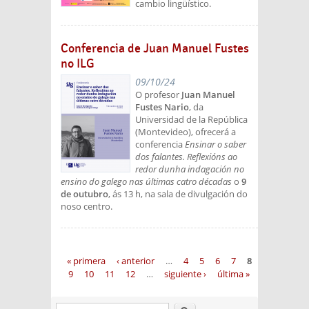
cambio lingüístico.
Conferencia de Juan Manuel Fustes
no ILG
09/10/24
O profesor
Juan Manuel
Fustes Nario
, da
Universidad de la República
(Montevideo), ofrecerá a
conferencia
Ensinar o saber
dos falantes. Reflexións ao
redor dunha indagación no
ensino do galego nas últimas catro décadas
o
9
de outubro
, ás 13 h, na sala de divulgación do
noso centro.
Páginas
« primera
‹ anterior
…
4
5
6
7
8
9
10
11
12
…
siguiente ›
última »
Buscar