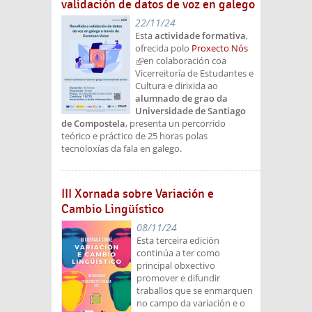
validación de datos de voz en galego
22/11/24
Esta
actividade formativa
,
ofrecida polo
Proxecto Nós
(link is external)
en colaboración coa
Vicerreitoría de Estudantes e
Cultura
e dirixida ao
alumnado de grao da
Universidade de Santiago
de Compostela
, presenta un percorrido
teórico e práctico de 25 horas polas
tecnoloxías da fala en galego.
III Xornada sobre Variación e
Cambio Lingüístico
08/11/24
Esta terceira edición
continúa a ter como
principal obxectivo
promover e difundir
traballos que se enmarquen
no campo da variación e o