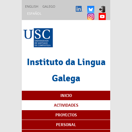
Pasar al contenido principal
ENGLISH
GALEGO
ESPAÑOL
Instituto da Lingua
Galega
Índice de contenidos
INICIO
ACTIVIDADES
PROYECTOS
PERSONAL