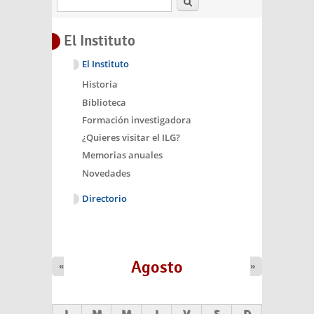
El Instituto
El Instituto
Historia
Biblioteca
Formación investigadora
¿Quieres visitar el ILG?
Memorias anuales
Novedades
Directorio
Agosto
«
»
L
M
M
J
V
S
D