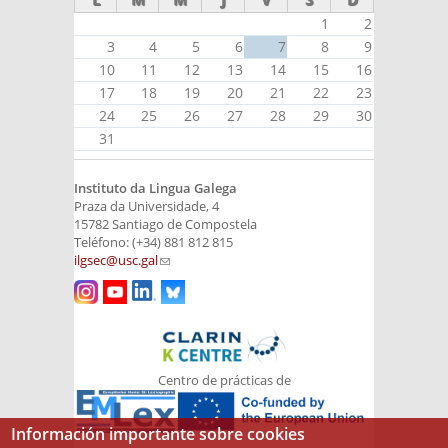
1
2
3
4
5
6
7
8
9
10
11
12
13
14
15
16
17
18
19
20
21
22
23
24
25
26
27
28
29
30
31
Instituto da Lingua Galega
Praza da Universidade, 4
15782 Santiago de Compostela
Teléfono: (+34) 881 812 815
ilgsec@usc.gal
(link sends e-mail)
Centro de prácticas de
Información importante sobre cookies