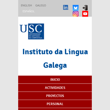
Pasar al contenido principal
ENGLISH
GALEGO
ESPAÑOL
Instituto da Lingua
Galega
Índice de contenidos
INICIO
ACTIVIDADES
PROYECTOS
PERSONAL