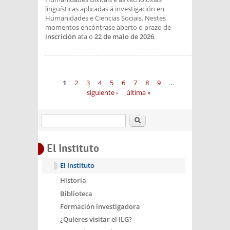
lingüísticas aplicadas á investigación en
Humanidades e Ciencias Sociais. Nestes
momentos encóntrase aberto o prazo de
inscrición
ata o
22 de maio de 2026
.
Páginas
1
2
3
4
5
6
7
8
9
…
siguiente ›
última »
Buscar
El Instituto
El Instituto
Historia
Biblioteca
Formación investigadora
¿Quieres visitar el ILG?