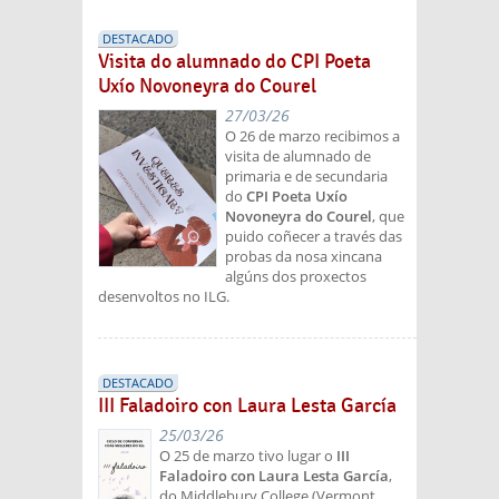
DESTACADO
Visita do alumnado do CPI Poeta
Uxío Novoneyra do Courel
27/03/26
O 26 de marzo recibimos a
visita de alumnado de
primaria e de secundaria
do
CPI Poeta Uxío
Novoneyra do Courel
, que
puido coñecer a través das
probas da nosa xincana
algúns dos proxectos
desenvoltos no ILG.
DESTACADO
III Faladoiro con Laura Lesta García
25/03/26
O 25 de marzo tivo lugar o
III
Faladoiro con Laura Lesta García
,
do Middlebury College (Vermont,