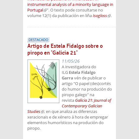
instrumental analysis of a minority language in
Portugal
(link is external)
". O texto pode consultarse no
volume 12(1) da publicación en liña
Isogloss
(link is
.
external)
DESTACADO
Artigo de Estela Fidalgo sobre o
piropo en 'Galicia 21'
11/05/26
A investigadora do
ILG
Estela Fidalgo
Garra
vén de publicar o
artigo "O papel (des)cortés
do humor na produción do
piropo galego" na
revista
Galicia 21: Journal of
Contemporary Galician
Studies
(link is external)
,
en que analiza as diferenzas
xeracionais e de xénero á hora de empregar
elementos humorísticos na produción do
piropo.