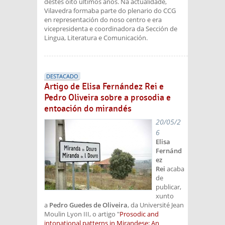
destes oito últimos anos. Na actualidade,
Vilavedra formaba parte do plenario do CCG
en representación do noso centro e era
vicepresidenta e coordinadora da Sección de
Lingua, Literatura e Comunicación.
DESTACADO
Artigo de Elisa Fernández Rei e
Pedro Oliveira sobre a prosodia e
entoación do mirandés
20/05/2
6
Elisa
Fernánd
ez
Rei
acaba
de
publicar,
xunto
a
Pedro Guedes de Oliveira
, da Université Jean
Moulin Lyon III, o artigo "
Prosodic and
intonational patterns in Mirandese: An