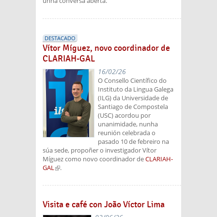
unha conversa aberta.
DESTACADO
Vítor Míguez, novo coordinador de
CLARIAH-GAL
16/02/26
O Consello Científico do
Instituto da Lingua Galega
(ILG) da Universidade de
Santiago de Compostela
(USC) acordou por
unanimidade, nunha
reunión celebrada o
pasado 10 de febreiro na
súa sede, propoñer o investigador Vítor
Míguez como novo coordinador de
CLARIAH-
GAL
(link is external)
.
Visita e café con João Víctor Lima