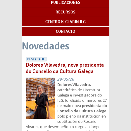
PUBLICACIONES
RECURSOS
CENTRO K-CLARIN ILG
CONTACTO
Novedades
DESTACADO
Dolores Vilavedra, nova presidenta
do Consello da Cultura Galega
29/05/26
Dolores Vilavedra
,
catedrática de Literatura
Galega e investigadora do
ILG, foi elixida o mércores 27
de maio nova
presidenta do
Consello da Cultura Galega
polo pleno da institución en
subtitución de Rosario
Álvarez, que desempeñou o cargo ao longo