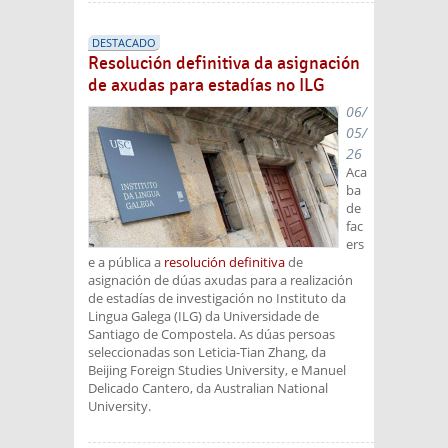
DESTACADO
Resolución definitiva da asignación
de axudas para estadías no ILG
06/
05/
26
Aca
ba
de
fac
ers
e a pública a
resolución definitiva
de
asignación de dúas axudas para a realización
de estadías de investigación no Instituto da
Lingua Galega (ILG) da Universidade de
Santiago de Compostela. As dúas persoas
seleccionadas son Leticia-Tian Zhang, da
Beijing Foreign Studies University, e Manuel
Delicado Cantero, da Australian National
University.