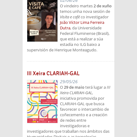
02/06/26
O vindeiro martes
2 de xuño
temos unha nova sesión de
Visita e café
co investigador
João Víctor Lima Ferreira
Dutra
, da Universidade
Federal Fluminense (Brasil),
que está a realizar a súa
estadía no ILG baixo a
supervisión de Henrique Monteagudo.
III Xeira CLARIAH-GAL
29/05/26
O
29 de maio
terá lugar a
III
Xeira CLARIAH-GAL
,
iniciativa
promovida por
CLARIAH-GAL que busca
favorecer o intercambio de
coñecemento e a creación
de redes entre
investigadoras e
investigadores que traballan nos ámbitos das
Humanidades Dixitais e as tecnoloxías