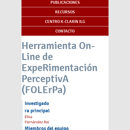
PUBLICACIONES
RECURSOS
CENTRO K-CLARIN ILG
CONTACTO
Herramienta On-
Line de
ExpeRimentación
PerceptivA
(FOLErPa)
Investigado
ra principal
Elisa
Fernández Rei
Miembros del equipo