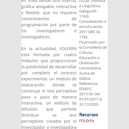
en línea desde una interfaz
FILGA. Filoloxía
e Lingüística
gráfica amigable, interactiva
Galega (GI-
y flexible, que no requiere
1743):
conocimientos de
Consolidación e
programación por parte de
estruturación
los investigadores e
2017 GRC GI-
investigadoras.
1743.
Financiado por
la Consellería de
En la actualidad, FOLERPA
Cultura,
está formada por cuatro
Educación e
módulos que proporcionan
Ordenación
la posibilidad de desarrollar
Universitaria.
por completo el proceso
Xunta de
Galicia.
experimental: un módulo de
Referencia:
elaboración, donde se
ED431C
construye el test perceptivo
2017/34. Del
paso a paso de manera
01/01/2017 al
interactiva; un módulo de
31/12/2020.
difusión, que permite
Recursos
distribuir os test
FOLErPa
perceptivos creados por el
investigador o investigadora