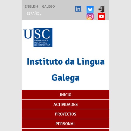
Pasar al contenido principal
ENGLISH
GALEGO
ESPAÑOL
Instituto da Lingua
Galega
Índice de contenidos
INICIO
ACTIVIDADES
PROYECTOS
PERSONAL