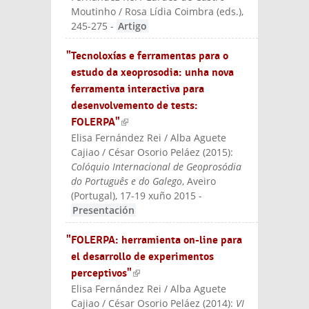
Moutinho / Rosa Lídia Coimbra (eds.)
,
245-275
-
Artigo
"Tecnoloxías e ferramentas para o
estudo da xeoprosodia: unha nova
ferramenta interactiva para
desenvolvemento de tests:
FOLERPA"
(link is external)
Elisa Fernández Rei / Alba Aguete
Cajiao / César Osorio Peláez
(
2015
):
Colóquio Internacional de Geoprosódia
do Português e do Galego
, Aveiro
(Portugal), 17-19 xuño 2015
-
Presentación
"FOLERPA: herramienta on-line para
el desarrollo de experimentos
perceptivos"
(link is external)
Elisa Fernández Rei / Alba Aguete
Cajiao / César Osorio Peláez
(
2014
):
VI