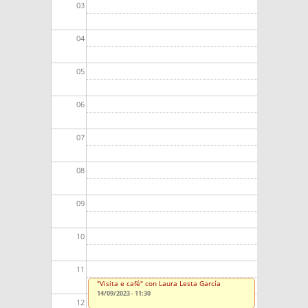
03
04
05
06
07
08
09
10
11
"Visita e café" con Laura Lesta García
14/09/2023 - 11:30
12