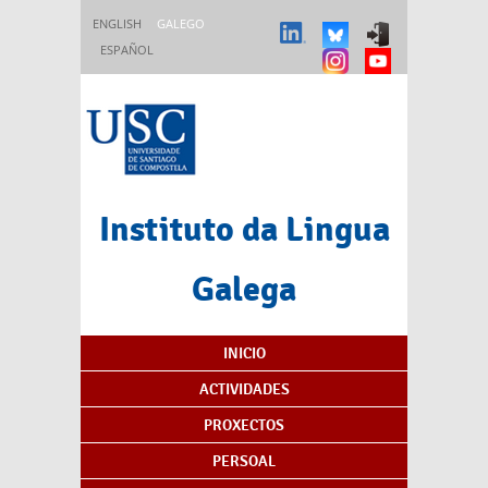
Ir o contido principal
ENGLISH
GALEGO
ESPAÑOL
Instituto da Lingua
Galega
Índice de contidos
INICIO
ACTIVIDADES
PROXECTOS
PERSOAL