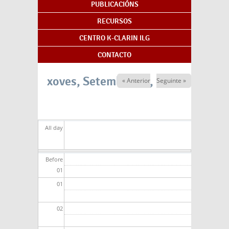
PUBLICACIÓNS
RECURSOS
CENTRO K-CLARIN ILG
CONTACTO
xoves, Setembro 14, 2023
« Anterior
Seguinte »
All day
Before
01
01
02