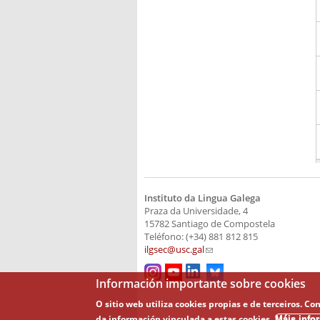
Instituto da Lingua Galega
Praza da Universidade, 4
15782 Santiago de Compostela
Teléfono: (+34) 881 812 815
ilgsec@usc.gal
(link sends e-mail)
Información importante sobre cookies
O sitio web utiliza cookies propias e de terceiros.
da información vinculada a estas cookies.
Máis info