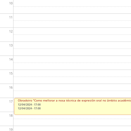
10
11
12
13
14
15
16
Obradoiro "Como mellorar a nosa técnica de expresión oral no ámbito académi
17
12/04/2024 - 17:00
12/04/2024 - 17:00
18
19