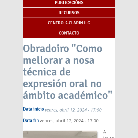
PUBLICACIÓNS
RECURSOS
CENTRO K-CLARIN ILG
CONTACTO
Obradoiro "Como
mellorar a nosa
técnica de
expresión oral no
ámbito académico"
Data inicio
venres, abril 12, 2024 - 17:00
Data fin
venres, abril 12, 2024 - 17:00
A