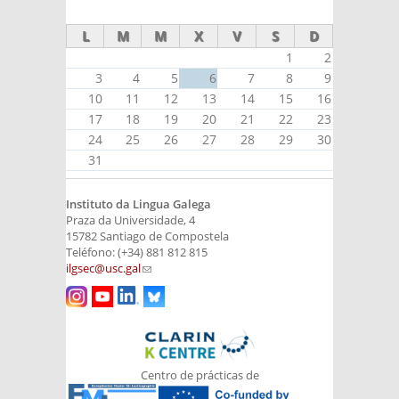
L
M
M
X
V
S
D
1
2
3
4
5
6
7
8
9
10
11
12
13
14
15
16
17
18
19
20
21
22
23
24
25
26
27
28
29
30
31
Instituto da Lingua Galega
Praza da Universidade, 4
15782 Santiago de Compostela
Teléfono: (+34) 881 812 815
ilgsec@usc.gal
(link sends e-mail)
Centro de prácticas de