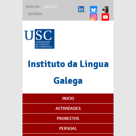
Ir o contido principal
ENGLISH
GALEGO
ESPAÑOL
Instituto da Lingua
Galega
Índice de contidos
INICIO
ACTIVIDADES
PROXECTOS
PERSOAL