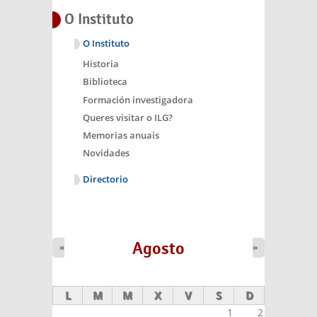
O Instituto
O Instituto
Historia
Biblioteca
Formación investigadora
Queres visitar o ILG?
Memorias anuais
Novidades
Directorio
Agosto
«
»
L
M
M
X
V
S
D
1
2