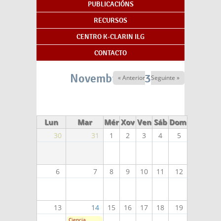
PUBLICACIÓNS
RECURSOS
CENTRO K-CLARIN ILG
CONTACTO
Novembro 2023
« Anterior
Seguinte »
Lun
Mar
Mér
Xov
Ven
Sáb
Dom
30
31
1
2
3
4
5
6
7
8
9
10
11
12
13
14
15
16
17
18
19
Ciencia