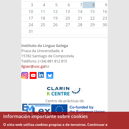
3
4
5
6
7
8
9
10
11
12
13
14
15
16
17
18
19
20
21
22
23
24
25
26
27
28
29
30
31
Instituto da Lingua Galega
Praza da Universidade, 4
15782 Santiago de Compostela
Teléfono: (+34) 881 812 815
ilgsec@usc.gal
(link sends e-mail)
Centro de prácticas de
Información importante sobre cookies
O sitio web utiliza cookies propias e de terceiros. Continuar a