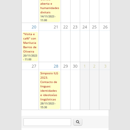
aberta e
humanidades
dixitais
14/11/2023 -
11:00
20
21
22
23
24
25
26
"Visita e
café" con
Marilucia
Barros de
Oliveira
20/11/2023
- 11:00
27
28
29
30
1
2
3
Simposio ILG
2023.
Contacto de
linguas:
identidades
e ideoloxías
lingüísticas
28/11/2023 -
15:30
Buscar