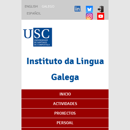
Ir o contido principal
ENGLISH
GALEGO
ESPAÑOL
Instituto da Lingua
Galega
Índice de contidos
INICIO
ACTIVIDADES
PROXECTOS
PERSOAL