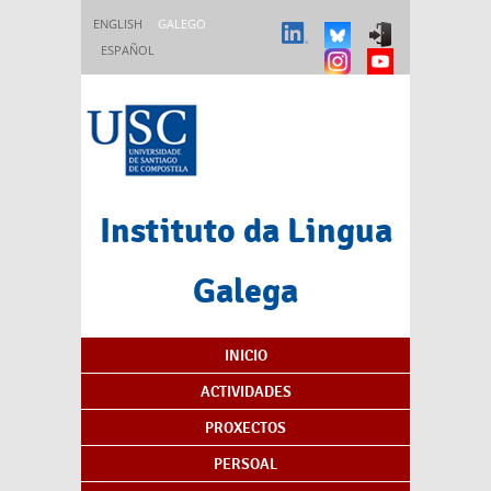
Ir o contido principal
ENGLISH
GALEGO
ESPAÑOL
Instituto da Lingua
Galega
Índice de contidos
INICIO
ACTIVIDADES
PROXECTOS
PERSOAL