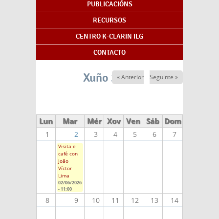
PUBLICACIÓNS
RECURSOS
CENTRO K-CLARIN ILG
CONTACTO
Xuño 2026
« Anterior
Seguinte »
Lun
Mar
Mér
Xov
Ven
Sáb
Dom
1
2
3
4
5
6
7
Visita e
café con
João
Víctor
Lima
02/06/2026
- 11:00
8
9
10
11
12
13
14