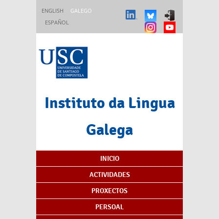
Ir o contido principal
ENGLISH
GALEGO
ESPAÑOL
Instituto da Lingua
Galega
Índice de contidos
INICIO
ACTIVIDADES
PROXECTOS
PERSOAL