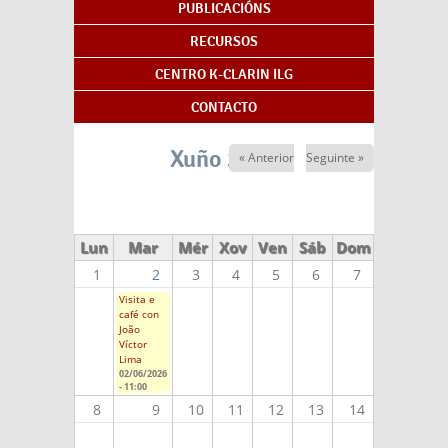
PUBLICACIÓNS
RECURSOS
CENTRO K-CLARIN ILG
CONTACTO
Xuño 2026
« Anterior
Seguinte »
Lun
Mar
Mér
Xov
Ven
Sáb
Dom
1
2
3
4
5
6
7
Visita e
café con
João
Víctor
Lima
02/06/2026
- 11:00
8
9
10
11
12
13
14