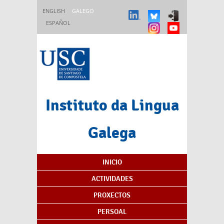
Ir o contido principal
ENGLISH
GALEGO
ESPAÑOL
Instituto da Lingua
Galega
Índice de contidos
INICIO
ACTIVIDADES
PROXECTOS
PERSOAL