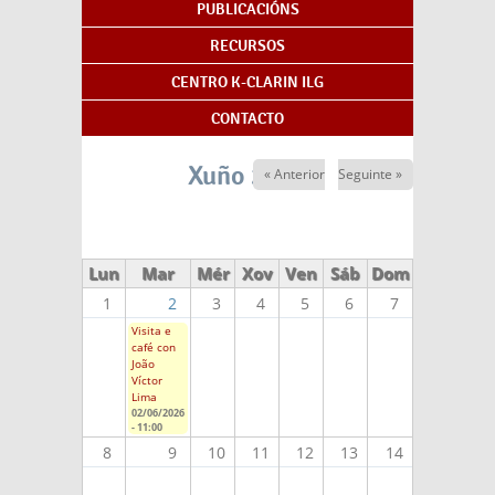
PUBLICACIÓNS
RECURSOS
CENTRO K-CLARIN ILG
CONTACTO
Xuño 2026
« Anterior
Seguinte »
Lun
Mar
Mér
Xov
Ven
Sáb
Dom
1
2
3
4
5
6
7
Visita e
café con
João
Víctor
Lima
02/06/2026
- 11:00
8
9
10
11
12
13
14