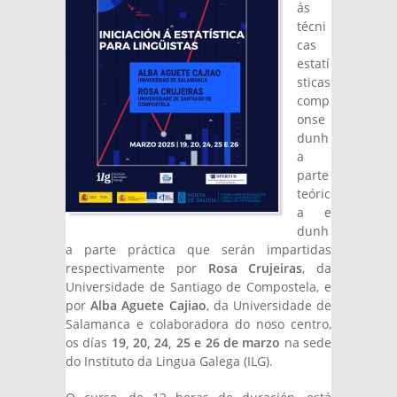
ás
técni
cas
estatí
sticas
comp
onse
dunh
a
parte
teóric
a e
dunh
a parte práctica que serán impartidas
respectivamente por
Rosa Crujeiras
, da
Universidade de Santiago de Compostela, e
por
Alba Aguete Cajiao
, da Universidade de
Salamanca e colaboradora do noso centro,
os días
19, 20, 24, 25 e 26 de marzo
na sede
do Instituto da Lingua Galega (ILG).