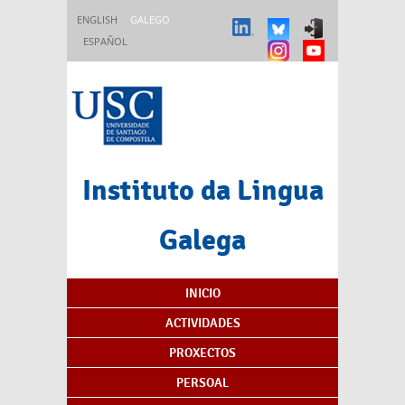
Ir o contido principal
ENGLISH
GALEGO
ESPAÑOL
Instituto da Lingua
Galega
Índice de contidos
INICIO
ACTIVIDADES
PROXECTOS
PERSOAL