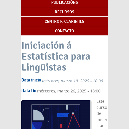
PUBLICACIÓNS
RECURSOS
CENTRO K-CLARIN ILG
CONTACTO
Iniciación á
Estatística para
Lingüistas
Data inicio
mércores, marzo 19, 2025 - 16:00
Data fin
mércores, marzo 26, 2025 - 18:00
Este
curso
de
inicia
ción