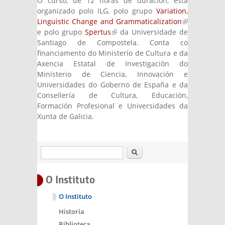
O curso, de 12 horas de duración, está
organizado polo ILG, polo grupo
Variation,
Linguistic Change and Grammaticalization
(link is
e polo grupo
Spertus
(link is external)
da Universidade de
external)
Santiago de Compostela. Conta co
financiamento do Ministerio de Cultura e da
Axencia Estatal de Investigación do
Ministerio de Ciencia, Innovación e
Universidades do Goberno de España e da
Consellería de Cultura, Educación,
Formación Profesional e Universidades da
Xunta de Galicia.
Buscar
O Instituto
O Instituto
Historia
Biblioteca