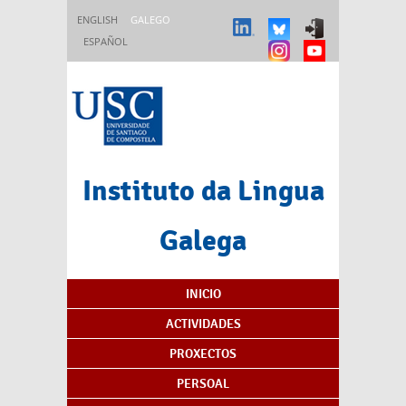
Ir o contido principal
ENGLISH
GALEGO
ESPAÑOL
Instituto da Lingua
Galega
Índice de contidos
INICIO
ACTIVIDADES
PROXECTOS
PERSOAL