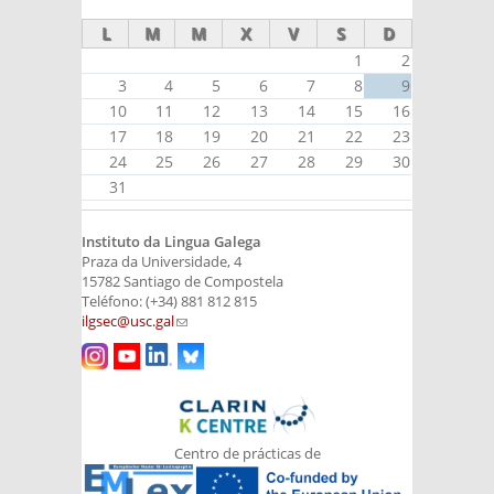
L
M
M
X
V
S
D
1
2
3
4
5
6
7
8
9
10
11
12
13
14
15
16
17
18
19
20
21
22
23
24
25
26
27
28
29
30
31
Instituto da Lingua Galega
Praza da Universidade, 4
15782 Santiago de Compostela
Teléfono: (+34) 881 812 815
ilgsec@usc.gal
(link sends e-mail)
Centro de prácticas de