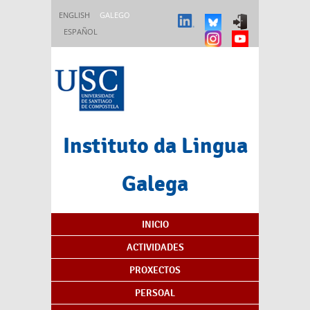
Ir o contido principal
ENGLISH
GALEGO
ESPAÑOL
Instituto da Lingua
Galega
Índice de contidos
INICIO
ACTIVIDADES
PROXECTOS
PERSOAL