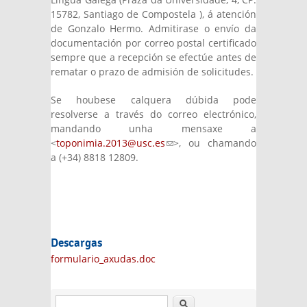
15782, Santiago de Compostela ), á atención
de Gonzalo Hermo. Admitirase o envío da
documentación por correo postal certificado
sempre que a recepción se efectúe antes de
rematar o prazo de admisión de solicitudes.
Se houbese calquera dúbida pode
resolverse a través do correo electrónico,
mandando unha mensaxe a
<
toponimia.2013@usc.es
(link sends e-mail)
>, ou chamando
a (+34) 8818 12809.
Descargas
formulario_axudas.doc
Buscar