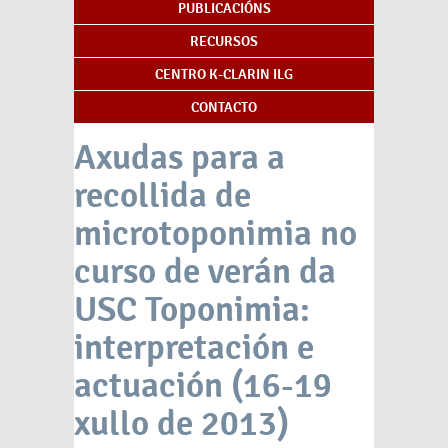
PUBLICACIÓNS
RECURSOS
CENTRO K-CLARIN ILG
CONTACTO
Axudas para a
recollida de
microtoponimia no
curso de verán da
USC Toponimia:
interpretación e
actuación (16-19
xullo de 2013)