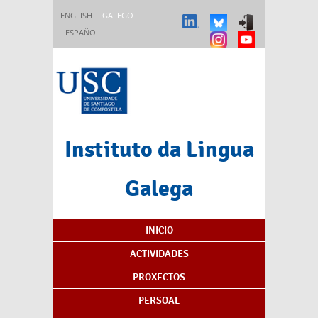
Ir o contido principal
ENGLISH
GALEGO
ESPAÑOL
Instituto da Lingua
Galega
Índice de contidos
INICIO
ACTIVIDADES
PROXECTOS
PERSOAL