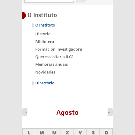
O Instituto
O Instituto
Historia
Biblioteca
Formación investigadora
Queres visitar o ILG?
Memorias anuais
Novidades
Directorio
Agosto
«
»
L
M
M
X
V
S
D